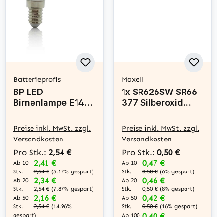
Batterieprofis
Maxell
BP LED
1x SR626SW SR66
Birnenlampe E14
377 Silberoxid
1,5W warm weiß
Batterie Maxell
matt
1,55 V
Preise inkl. MwSt. zzgl.
Preise inkl. MwSt. zzgl.
Versandkosten
Versandkosten
Pro Stk.:
2,54 €
Pro Stk.:
0,50 €
2,41 €
0,47 €
Ab 10
Ab 10
Stk.
Stk.
2,54 €
(5.12% gespart)
0,50 €
(6% gespart)
2,34 €
0,46 €
Ab 20
Ab 20
Stk.
Stk.
2,54 €
(7.87% gespart)
0,50 €
(8% gespart)
2,16 €
0,42 €
Ab 50
Ab 50
Stk.
Stk.
2,54 €
(14.96%
0,50 €
(16% gespart)
0,40 €
gespart)
Ab 100