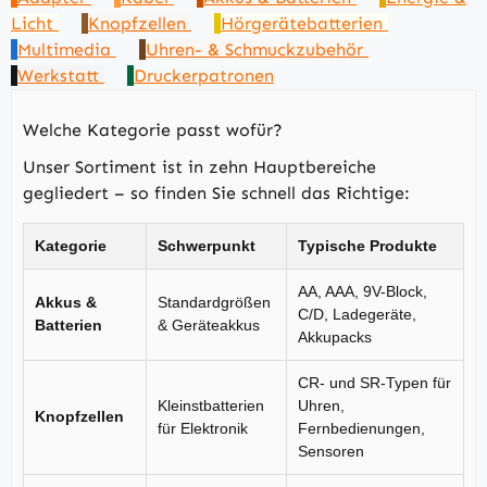
Licht
Knopfzellen
Hörgerätebatterien
Multimedia
Uhren- & Schmuckzubehör
Werkstatt
Druckerpatronen
Welche Kategorie passt wofür?
Unser Sortiment ist in zehn Hauptbereiche
gegliedert – so finden Sie schnell das Richtige:
Kategorie
Schwerpunkt
Typische Produkte
AA, AAA, 9V-Block,
Akkus &
Standardgrößen
C/D, Ladegeräte,
Batterien
& Geräteakkus
Akkupacks
CR- und SR-Typen für
Kleinstbatterien
Uhren,
Knopfzellen
für Elektronik
Fernbedienungen,
Sensoren