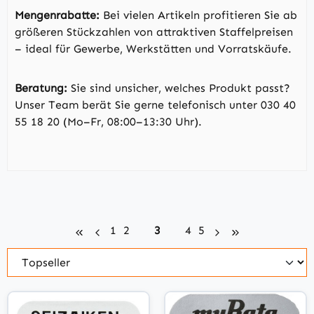
Mengenrabatte:
Bei vielen Artikeln profitieren Sie ab
größeren Stückzahlen von attraktiven Staffelpreisen
– ideal für Gewerbe, Werkstätten und Vorratskäufe.
Beratung:
Sie sind unsicher, welches Produkt passt?
Unser Team berät Sie gerne telefonisch unter 030 40
55 18 20 (Mo–Fr, 08:00–13:30 Uhr).
Seite
Seite
Seite
Seite
Seite
1
2
3
4
5