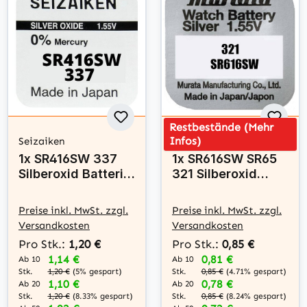
Restbestände (Mehr
Infos)
Seizaiken
muRata
1x SR416SW 337
1x SR616SW SR65
Silberoxid Batterie
321 Silberoxid
Seizaiken 1,55 V
Batterie Murata
1,55 V
Preise inkl. MwSt. zzgl.
Preise inkl. MwSt. zzgl.
Versandkosten
Versandkosten
Pro Stk.:
1,20 €
Pro Stk.:
0,85 €
1,14 €
0,81 €
Ab 10
Ab 10
Stk.
Stk.
1,20 €
(5% gespart)
0,85 €
(4.71% gespart)
1,10 €
0,78 €
Ab 20
Ab 20
Stk.
Stk.
1,20 €
(8.33% gespart)
0,85 €
(8.24% gespart)