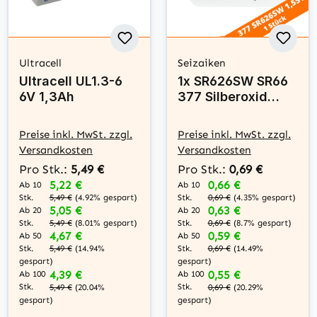
Ultracell
Seizaiken
Ultracell UL1.3-6
1x SR626SW SR66
6V 1,3Ah
377 Silberoxid
Batterie Seizaiken
1,55 V
Preise inkl. MwSt. zzgl.
Preise inkl. MwSt. zzgl.
Versandkosten
Versandkosten
Pro Stk.:
5,49 €
Pro Stk.:
0,69 €
5,22 €
0,66 €
Ab 10
Ab 10
Stk.
Stk.
5,49 €
(4.92% gespart)
0,69 €
(4.35% gespart)
5,05 €
0,63 €
Ab 20
Ab 20
Stk.
Stk.
5,49 €
(8.01% gespart)
0,69 €
(8.7% gespart)
4,67 €
0,59 €
Ab 50
Ab 50
Stk.
Stk.
5,49 €
(14.94%
0,69 €
(14.49%
gespart)
gespart)
4,39 €
0,55 €
Ab 100
Ab 100
Stk.
Stk.
5,49 €
(20.04%
0,69 €
(20.29%
gespart)
gespart)