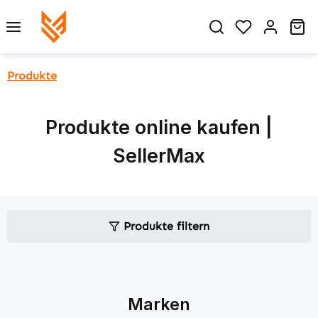
Zum Hauptinhalt springen
Du hast 0 P
Wa
Produkte
Produkte online kaufen |
SellerMax
Produkte filtern
Marken