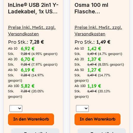
InLine® USB 2in1 Y-
Osma 100 ml
Ladekabel, 1x USB-
Flasche
A Stecker an 2x
Feinmechaniköl
USB-C Stecker,
Nähmaschinenöl
Preise inkl. MwSt. zzgl.
Preise inkl. MwSt. zzgl.
schwarz 1m
Versandkosten
Versandkosten
Pro Stk.:
7,28 €
Pro Stk.:
1,49 €
6,92 €
1,42 €
Ab 10
Ab 10
Stk.
Stk.
7,28 €
(4.95% gespart)
1,49 €
(4.7% gespart)
6,70 €
1,37 €
Ab 20
Ab 20
Stk.
Stk.
7,28 €
(7.97% gespart)
1,49 €
(8.05% gespart)
6,19 €
1,27 €
Ab 50
Ab 50
Stk.
Stk.
7,28 €
(14.97%
1,49 €
(14.77%
gespart)
gespart)
5,82 €
1,19 €
Ab 100
Ab 100
Stk.
Stk.
7,28 €
(20.05%
1,49 €
(20.13%
gespart)
gespart)
In den Warenkorb
In den Warenkorb