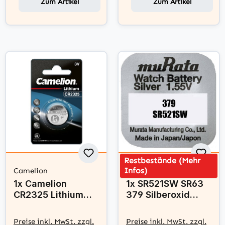
Zum Artikel
Zum Artikel
Restbestände (Mehr
Infos)
Camelion
muRata
1x Camelion
1x SR521SW SR63
CR2325 Lithium
379 Silberoxid
Knopfzelle 3V
Batterie Murata ex
Batterie
Sony 1,55 V
Preise inkl. MwSt. zzgl.
Preise inkl. MwSt. zzgl.