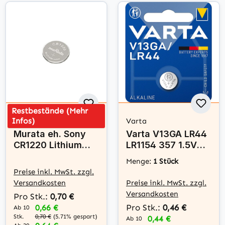
Restbestände (Mehr
Infos)
muRata
Varta
Murata eh. Sony
Varta V13GA LR44
CR1220 Lithium
LR1154 357 1.5V
Knopfzelle 3V - 1
Alkaline
Menge:
1 Stück
Batterie
Knopfzelle
Preise inkl. MwSt. zzgl.
Versandkosten
Preise inkl. MwSt. zzgl.
Versandkosten
Pro Stk.:
0,70 €
Pro Stk.:
0,46 €
0,66 €
Ab 10
Stk.
0,70 €
(5.71% gespart)
0,44 €
Ab 10