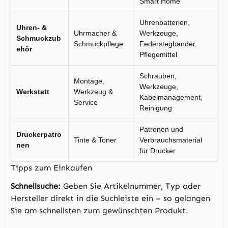
Smart Home
Uhrenbatterien,
Uhren- &
Uhrmacher &
Werkzeuge,
Schmuckzub
Schmuckpflege
Federstegbänder,
ehör
Pflegemittel
Schrauben,
Montage,
Werkzeuge,
Werkstatt
Werkzeug &
Kabelmanagement,
Service
Reinigung
Patronen und
Druckerpatro
Tinte & Toner
Verbrauchsmaterial
nen
für Drucker
Tipps zum Einkaufen
Schnellsuche:
Geben Sie Artikelnummer, Typ oder
Hersteller direkt in die Suchleiste ein – so gelangen
Sie am schnellsten zum gewünschten Produkt.