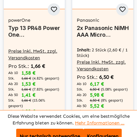
powerOne
Panasonic
Typ 13 PR48 Power
2x Panasonic NiMH
One
AAA Micro
Hörgerätebatterie
750mAh HR03
n 1,45 V - Orange -
Akku für DECT
Inhalt:
2 Stück
(2,60 € / 1
Preise inkl. MwSt. zzgl.
6 Stück
Telefon
Stück)
Versandkosten
Preise inkl. MwSt. zzgl.
Pro Stk.:
1,66 €
Versandkosten
1,58 €
Ab 10
Pro Stk.:
6,50 €
Stk.
1,66 €
(4.82% gespart)
6,17 €
1,53 €
Ab 10
Ab 20
Stk.
Stk.
6,50 €
(5.08% gespart)
1,66 €
(7.83% gespart)
5,98 €
1,41 €
Ab 20
Ab 50
Stk.
Stk.
6,50 €
(8% gespart)
1,66 €
(15.06%
5,52 €
Ab 50
gespart)
1,33 €
Stk.
Ab 100
6,50 €
(15.08%
Diese Website verwendet Cookies, um eine bestmögliche
Stk.
gespart)
1,66 €
(19.88%
5,20 €
Ab 100
gespart)
Erfahrung bieten zu können.
Mehr Informationen ...
Stk.
6,50 €
(20% gespart)
Nur technisch notwendige
Konfigurieren