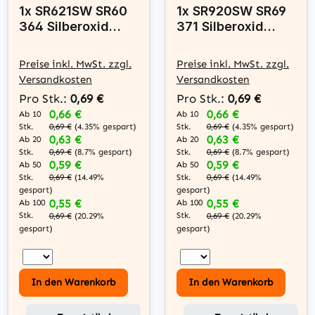
1x SR621SW SR60
1x SR920SW SR69
364 Silberoxid
371 Silberoxid
Batterie Varta 1,55
Batterie Varta 1,55
V
V
Preise inkl. MwSt. zzgl.
Preise inkl. MwSt. zzgl.
Versandkosten
Versandkosten
Pro Stk.:
0,69 €
Pro Stk.:
0,69 €
0,66 €
0,66 €
Ab 10
Ab 10
Stk.
Stk.
0,69 €
(4.35% gespart)
0,69 €
(4.35% gespart)
0,63 €
0,63 €
Ab 20
Ab 20
Stk.
Stk.
0,69 €
(8.7% gespart)
0,69 €
(8.7% gespart)
0,59 €
0,59 €
Ab 50
Ab 50
Stk.
Stk.
0,69 €
(14.49%
0,69 €
(14.49%
gespart)
gespart)
0,55 €
0,55 €
Ab 100
Ab 100
Stk.
Stk.
0,69 €
(20.29%
0,69 €
(20.29%
gespart)
gespart)
In den Warenkorb
In den Warenkorb