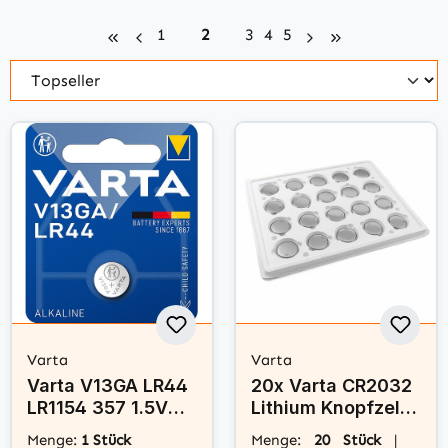
Seite
Seite
Seite
Seite
Seite
1
2
3
4
5
Varta
Varta
Varta V13GA LR44
20x Varta CR2032
LR1154 357 1.5V
Lithium Knopfzelle
Alkaline
3V Batterie - Bulk
Menge:
1 Stück
Menge:
20 Stück
|