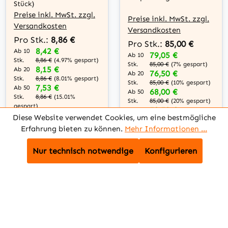
Stück)
Preise inkl. MwSt. zzgl.
Preise inkl. MwSt. zzgl.
Versandkosten
Versandkosten
Pro Stk.:
8,86 €
Pro Stk.:
85,00 €
8,42 €
Ab 10
79,05 €
Ab 10
Stk.
8,86 €
(4.97% gespart)
Stk.
85,00 €
(7% gespart)
8,15 €
Ab 20
76,50 €
Ab 20
Stk.
8,86 €
(8.01% gespart)
Stk.
85,00 €
(10% gespart)
7,53 €
Ab 50
68,00 €
Ab 50
Stk.
8,86 €
(15.01%
Stk.
85,00 €
(20% gespart)
gespart)
59,50 €
Ab 100
7,09 €
Ab 100
Diese Website verwendet Cookies, um eine bestmögliche
Stk.
85,00 €
(30% gespart)
Stk.
8,86 €
(19.98%
Erfahrung bieten zu können.
Mehr Informationen ...
gespart)
Nur technisch notwendige
Konfigurieren
In den Warenkorb
In den Warenkorb
Zum Artikel
Zum Artikel