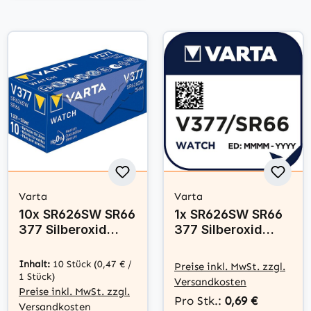
Varta
Varta
10x SR626SW SR66
1x SR626SW SR66
377 Silberoxid
377 Silberoxid
Batterie Varta 1,55
Batterie Varta 1,55
V
V
Inhalt:
10 Stück
(0,47 € /
Preise inkl. MwSt. zzgl.
1 Stück)
Versandkosten
Preise inkl. MwSt. zzgl.
Pro Stk.:
0,69 €
Versandkosten