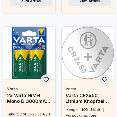
Zum Artikel
Zum Artikel
Varta
Varta
2x Varta NiMH
Varta CR2450
Mono D 3000mAh
Lithium Knopfzelle
HR20 Power
3V Batterie 100er
Menge:
100 Stück
|
Recharge Akku
Bulk
Inhalt:
2 Stück
(3,55 € / 1
Verpackung:
lose