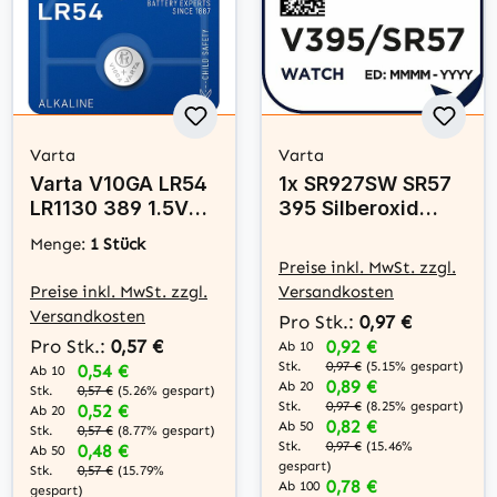
Varta
Varta
Varta V10GA LR54
1x SR927SW SR57
LR1130 389 1.5V
395 Silberoxid
Alkaline
Batterie Varta 1,55
Menge:
1 Stück
Knopfzelle - 1er
V
Preise inkl. MwSt. zzgl.
Verpackung
Preise inkl. MwSt. zzgl.
Versandkosten
Versandkosten
Pro Stk.:
0,97 €
Pro Stk.:
0,57 €
0,92 €
Ab 10
Stk.
0,97 €
(5.15% gespart)
0,54 €
Ab 10
0,89 €
Ab 20
Stk.
0,57 €
(5.26% gespart)
Stk.
0,97 €
(8.25% gespart)
0,52 €
Ab 20
0,82 €
Ab 50
Stk.
0,57 €
(8.77% gespart)
Stk.
0,97 €
(15.46%
0,48 €
Ab 50
gespart)
Stk.
0,57 €
(15.79%
0,78 €
Ab 100
gespart)