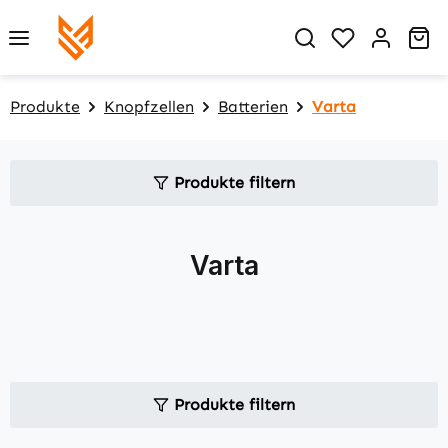
Zum Hauptinhalt springen
Du hast 0 P
Wa
Produkte
Knopfzellen
Batterien
Varta
Produkte filtern
Varta
Produkte filtern