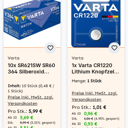
Varta
Varta
10x SR621SW SR60
1x Varta CR1220
364 Silberoxid
Lithium Knopfzelle
Batterie Varta 1,55
3V Batterie
Menge:
1 Stück
V
Inhalt:
10 Stück
(0,48 € /
1 Stück)
Preise inkl. MwSt. zzgl.
Preise inkl. MwSt. zzgl.
Versandkosten
Versandkosten
Pro Stk.:
1,01 €
Pro Stk.:
5,99 €
0,96 €
Ab 10
5,69 €
Ab 10
Stk.
1,01 €
(4.95% gespart)
Stk.
5,99 €
(5.01% gespart)
0,93 €
Ab 20
5,51 €
Ab 20