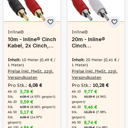
Inline®
Inline®
10m - Inline® Cinch
20m - Inline®
Kabel, 2x Cinch,
Cinch
Stecker / Stecker,
Verlängerung, 2x
weiß / gold
Cinch, Stecker /
Inhalt:
10 Meter
(0,49 € /
Inhalt:
20 Meter
(0,41 € /
Buchse
1 Meter)
1 Meter)
Preise inkl. MwSt. zzgl.
Preise inkl. MwSt. zzgl.
Versandkosten
Versandkosten
Pro Stk.:
6,08 €
Pro Stk.:
10,28 €
5,78 €
9,77 €
Ab 10
Ab 10
Stk.
Stk.
6,08 €
(4.93% gespart)
10,28 €
(4.96%
5,59 €
Ab 20
gespart)
9,46 €
Stk.
Ab 20
6,08 €
(8.06% gespart)
5,17 €
Stk.
Ab 50
10,28 €
(7.98%
Stk.
gespart)
6,08 €
(14.97%
8,74 €
Ab 50
gespart)
4,86 €
Stk.
Ab 100
10,28 €
(14.98%