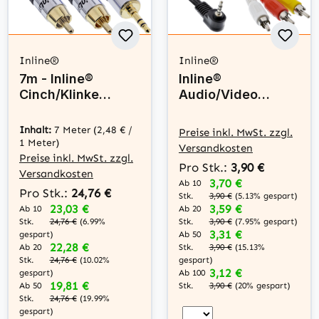
Inline®
Inline®
7m - Inline®
Inline®
Cinch/Klinke
Audio/Video
Kabel, PREMIUM,
Kabel, 3,5mm 4pol
2x Cinch Stecker
Stecker auf 3x
Inhalt:
7 Meter
(2,48 € /
Preise inkl. MwSt. zzgl.
an 3,5mm Klinke
Cinch Stecker
1 Meter)
Versandkosten
Preise inkl. MwSt. zzgl.
Pro Stk.:
3,90 €
Versandkosten
3,70 €
Ab 10
Pro Stk.:
24,76 €
Stk.
3,90 €
(5.13% gespart)
23,03 €
3,59 €
Ab 10
Ab 20
Stk.
24,76 €
(6.99%
Stk.
3,90 €
(7.95% gespart)
3,31 €
gespart)
Ab 50
22,28 €
Ab 20
Stk.
3,90 €
(15.13%
Stk.
24,76 €
(10.02%
gespart)
3,12 €
gespart)
Ab 100
19,81 €
Ab 50
Stk.
3,90 €
(20% gespart)
Stk.
24,76 €
(19.99%
gespart)