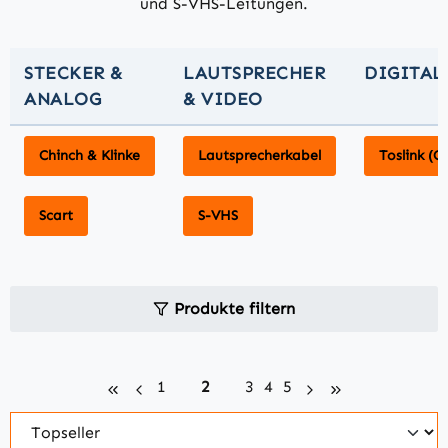
und S-VHS-Leitungen.
STECKER &
LAUTSPRECHER
DIGITAL
ANALOG
& VIDEO
Chinch & Klinke
Lautsprecherkabel
Toslink (O
Scart
S-VHS
Produkte filtern
Seite
Seite
Seite
Seite
Seite
1
2
3
4
5