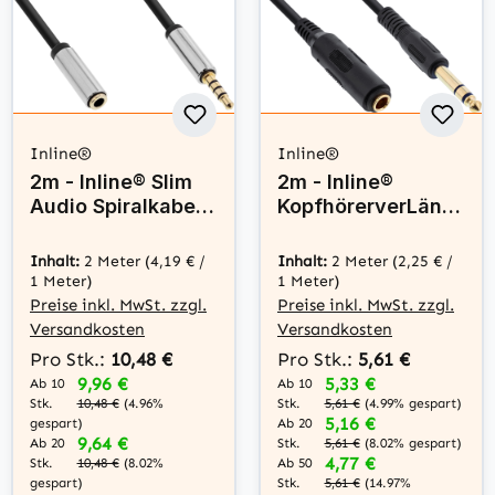
Inline®
Inline®
2m - Inline® Slim
2m - Inline®
Audio Spiralkabel
KopfhörerverLäng
Klinke 3,5mm
erung, 6,3mm ST /
ST/BU, 4-polig,
BU, Stereo,
Inhalt:
2 Meter
(4,19 € /
Inhalt:
2 Meter
(2,25 € /
Stereo
vergoldete
1 Meter)
1 Meter)
Kontakte
Preise inkl. MwSt. zzgl.
Preise inkl. MwSt. zzgl.
Versandkosten
Versandkosten
Pro Stk.:
10,48 €
Pro Stk.:
5,61 €
9,96 €
5,33 €
Ab 10
Ab 10
Stk.
Stk.
10,48 €
(4.96%
5,61 €
(4.99% gespart)
5,16 €
gespart)
Ab 20
9,64 €
Ab 20
Stk.
5,61 €
(8.02% gespart)
4,77 €
Stk.
10,48 €
(8.02%
Ab 50
gespart)
Stk.
5,61 €
(14.97%