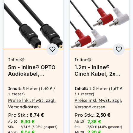
Inline®
Inline®
5m - Inline® OPTO
1.2m - Inline®
Audiokabel,
Cinch Kabel, 2x
Toslink Stecker /
Cinch, Stecker /
Stecker
Stecker gewinkelt
Inhalt:
5 Meter
(1,40 € /
Inhalt:
1.2 Meter
(1,67 €
1 Meter)
/ 1 Meter)
Preise inkl. MwSt. zzgl.
Preise inkl. MwSt. zzgl.
Versandkosten
Versandkosten
Pro Stk.:
8,74 €
Pro Stk.:
2,50 €
8,30 €
2,38 €
Ab 10
Ab 10
Stk.
Stk.
8,74 €
(5.03% gespart)
2,50 €
(4.8% gespart)
8,04 €
2,30 €
Ab 20
Ab 20