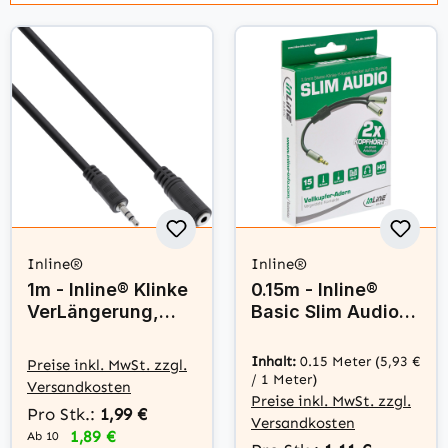
Inline®
Inline®
1m - Inline® Klinke
0.15m - Inline®
VerLängerung,
Basic Slim Audio
3,5mm Klinke
Y-Kabel 3,5mm
Stecker / Buchse,
Klinke ST an 2x BU
Inhalt:
0.15 Meter
(5,93 €
Preise inkl. MwSt. zzgl.
Stereo
/ 1 Meter)
Versandkosten
Preise inkl. MwSt. zzgl.
Pro Stk.:
1,99 €
Versandkosten
1,89 €
Ab 10