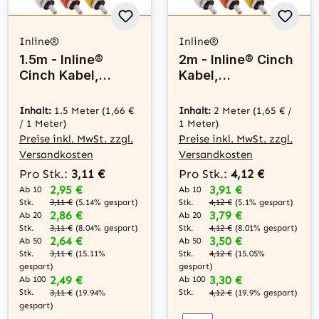
Inline®
Inline®
1.5m - Inline®
2m - Inline® Cinch
Cinch Kabel,
Kabel,
Audio/Video 3x
Audio/Video 3x
Cinch, Stecker /
Cinch, Stecker /
Inhalt:
1.5 Meter
(1,66 €
Inhalt:
2 Meter
(1,65 € /
Stecker
Stecker
/ 1 Meter)
1 Meter)
Preise inkl. MwSt. zzgl.
Preise inkl. MwSt. zzgl.
Versandkosten
Versandkosten
Pro Stk.:
3,11 €
Pro Stk.:
4,12 €
2,95 €
3,91 €
Ab 10
Ab 10
Stk.
Stk.
3,11 €
(5.14% gespart)
4,12 €
(5.1% gespart)
2,86 €
3,79 €
Ab 20
Ab 20
Stk.
Stk.
3,11 €
(8.04% gespart)
4,12 €
(8.01% gespart)
2,64 €
3,50 €
Ab 50
Ab 50
Stk.
Stk.
3,11 €
(15.11%
4,12 €
(15.05%
gespart)
gespart)
2,49 €
3,30 €
Ab 100
Ab 100
Stk.
Stk.
3,11 €
(19.94%
4,12 €
(19.9% gespart)
gespart)