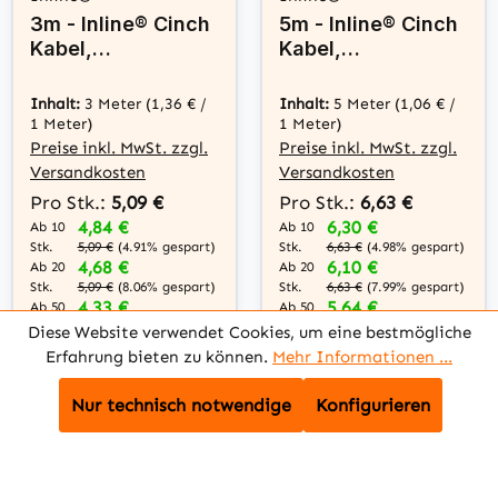
3m - Inline® Cinch
5m - Inline® Cinch
Kabel,
Kabel,
Audio/Video 3x
Audio/Video 3x
Cinch, Stecker /
Cinch, Stecker /
Inhalt:
3 Meter
(1,36 € /
Inhalt:
5 Meter
(1,06 € /
Stecker
Stecker
1 Meter)
1 Meter)
Preise inkl. MwSt. zzgl.
Preise inkl. MwSt. zzgl.
Versandkosten
Versandkosten
Pro Stk.:
5,09 €
Pro Stk.:
6,63 €
4,84 €
6,30 €
Ab 10
Ab 10
Stk.
Stk.
5,09 €
(4.91% gespart)
6,63 €
(4.98% gespart)
4,68 €
6,10 €
Ab 20
Ab 20
Stk.
Stk.
5,09 €
(8.06% gespart)
6,63 €
(7.99% gespart)
4,33 €
5,64 €
Ab 50
Ab 50
Stk.
Stk.
5,09 €
(14.93%
6,63 €
(14.93%
Diese Website verwendet Cookies, um eine bestmögliche
gespart)
gespart)
Erfahrung bieten zu können.
Mehr Informationen ...
4,07 €
5,30 €
Ab 100
Ab 100
Stk.
Stk.
5,09 €
(20.04%
6,63 €
(20.06%
Nur technisch notwendige
Konfigurieren
gespart)
gespart)
In den Warenkorb
In den Warenkorb