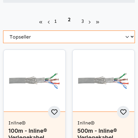
Seite
2
Seite
Seite
1
3
Inline®
Inline®
100m - Inline®
500m - Inline®
Verlegekabel,
Verlegekabel,