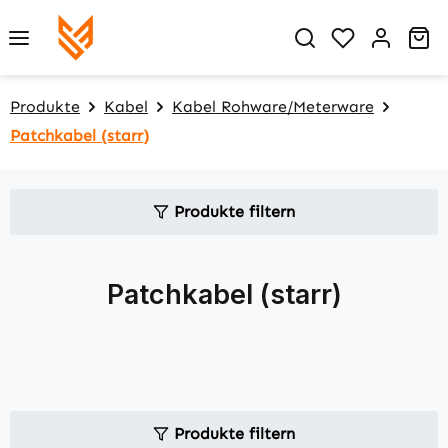
Zum Hauptinhalt springen
Du hast 0 P
Wa
Produkte
Kabel
Kabel Rohware/Meterware
Patchkabel (starr)
Produkte filtern
Patchkabel (starr)
Produkte filtern