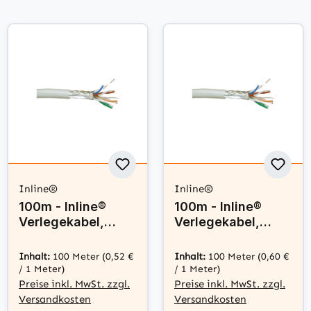
Inline®
Inline®
100m - Inline®
100m - Inline®
Verlegekabel,
Verlegekabel,
SF/UTP, Cat.5e,
SF/UTP, Cat.5e,
AWG24 CU, PVC
AWG24 CU,
Inhalt:
100 Meter
(0,52 €
Inhalt:
100 Meter
(0,60 €
halogenfrei
/ 1 Meter)
/ 1 Meter)
Preise inkl. MwSt. zzgl.
Preise inkl. MwSt. zzgl.
Versandkosten
Versandkosten