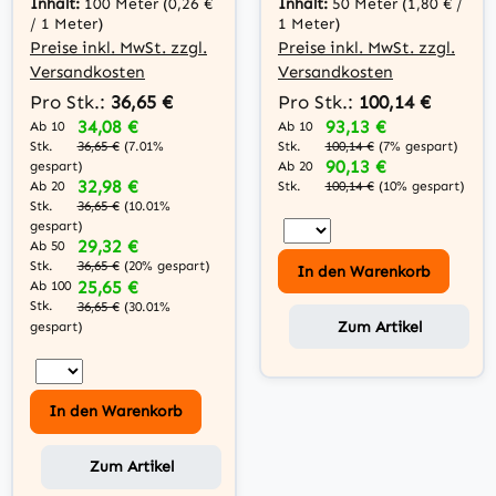
Inhalt:
100 Meter
(0,26 €
Inhalt:
50 Meter
(1,80 € /
AWG23, 1200MHz,
/ 1 Meter)
1 Meter)
LSZH
Preise inkl. MwSt. zzgl.
Preise inkl. MwSt. zzgl.
Versandkosten
Versandkosten
Pro Stk.:
36,65 €
Pro Stk.:
100,14 €
34,08 €
93,13 €
Ab 10
Ab 10
Stk.
Stk.
36,65 €
(7.01%
100,14 €
(7% gespart)
90,13 €
gespart)
Ab 20
32,98 €
Ab 20
Stk.
100,14 €
(10% gespart)
Stk.
36,65 €
(10.01%
gespart)
29,32 €
Ab 50
Stk.
36,65 €
(20% gespart)
In den Warenkorb
25,65 €
Ab 100
Stk.
36,65 €
(30.01%
Zum Artikel
gespart)
In den Warenkorb
Zum Artikel