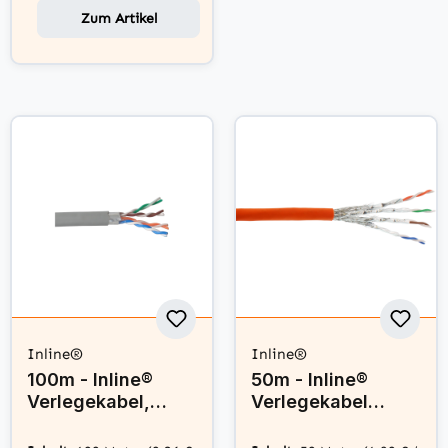
Zum Artikel
Inline®
Inline®
100m - Inline®
50m - Inline®
Verlegekabel,
Verlegekabel
F/UTP, Cat.5e,
Cat.7a, S/FTP
AWG24 CCA, PVC
(PiMF) 4x2x0,58