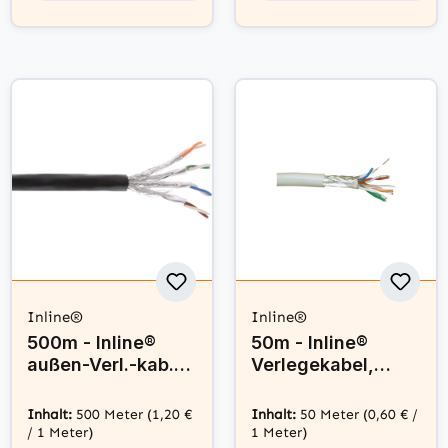
Inline®
Inline®
500m - Inline®
50m - Inline®
außen-Verl.-kab.
Verlegekabel,
Cat.7a, S/FTP
SF/UTP, Cat.5e,
(PiMF) 4x2x0,58
AWG24 CU,
Inhalt:
500 Meter
(1,20 €
Inhalt:
50 Meter
(0,60 € /
AWG23, PE-Man.
halogenfrei
/ 1 Meter)
1 Meter)