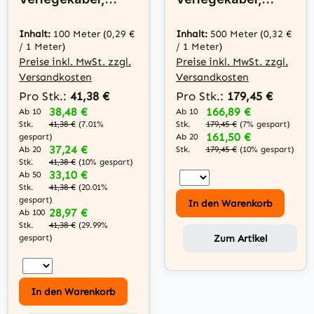
SF/UTP, Cat.5e,
SF/UTP, Cat.5e,
AWG24 CCA, PVC
AWG24 CCA, PVC
Inhalt:
100 Meter
(0,29 €
Inhalt:
500 Meter
(0,32 €
/ 1 Meter)
/ 1 Meter)
Preise inkl. MwSt. zzgl.
Preise inkl. MwSt. zzgl.
Versandkosten
Versandkosten
Pro Stk.:
41,38 €
Pro Stk.:
179,45 €
38,48 €
166,89 €
Ab 10
Ab 10
Stk.
Stk.
41,38 €
(7.01%
179,45 €
(7% gespart)
161,50 €
gespart)
Ab 20
37,24 €
Ab 20
Stk.
179,45 €
(10% gespart)
Stk.
41,38 €
(10% gespart)
33,10 €
Ab 50
Stk.
41,38 €
(20.01%
gespart)
In den Warenkorb
28,97 €
Ab 100
Stk.
41,38 €
(29.99%
Zum Artikel
gespart)
In den Warenkorb