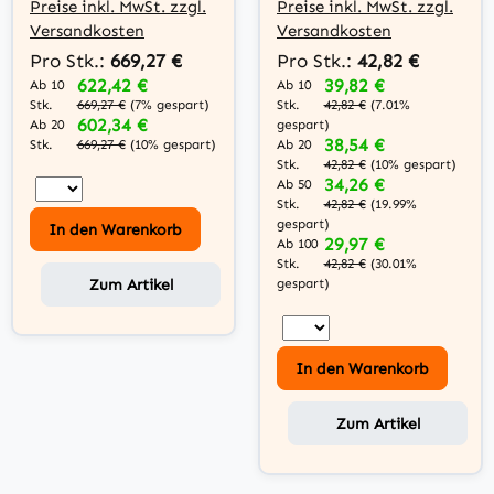
schw.
Preise inkl. MwSt. zzgl.
Preise inkl. MwSt. zzgl.
Versandkosten
Versandkosten
Pro Stk.:
669,27 €
Pro Stk.:
42,82 €
622,42 €
39,82 €
Ab 10
Ab 10
Stk.
Stk.
669,27 €
(7% gespart)
42,82 €
(7.01%
602,34 €
Ab 20
gespart)
38,54 €
Stk.
Ab 20
669,27 €
(10% gespart)
Stk.
42,82 €
(10% gespart)
34,26 €
Ab 50
Stk.
42,82 €
(19.99%
gespart)
In den Warenkorb
29,97 €
Ab 100
Stk.
42,82 €
(30.01%
Zum Artikel
gespart)
In den Warenkorb
Zum Artikel