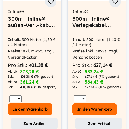
Inline®
Inline®
300m - Inline®
500m - Inline®
außen-Verl.-kab.
Verlegekabel
Cat.7a, S/FTP
Cat.7a, S/FTP
(PiMF) 4x2x0,58
(PiMF) 4x2x0,58
Inhalt:
300 Meter
(1,20 €
Inhalt:
500 Meter
(1,13 €
AWG23, PE-Man.
AWG23, 1200MHz,
/ 1 Meter)
/ 1 Meter)
schw.
LSZH
Preise inkl. MwSt. zzgl.
Preise inkl. MwSt. zzgl.
Versandkosten
Versandkosten
Pro Stk.:
401,38 €
Pro Stk.:
627,14 €
373,28 €
583,24 €
Ab 10
Ab 10
Stk.
Stk.
401,38 €
(7% gespart)
627,14 €
(7% gespart)
361,24 €
564,43 €
Ab 20
Ab 20
Stk.
Stk.
401,38 €
(10% gespart)
627,14 €
(10% gespart)
In den Warenkorb
In den Warenkorb
Zum Artikel
Zum Artikel