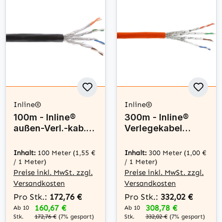
Inline®
Inline®
100m - Inline®
300m - Inline®
außen-Verl.-kab.
Verlegekabel
Cat.7a, S/FTP
Cat.7a, S/FTP
(PiMF) 4x2x0,58
(PiMF) 4x2x0,58
Inhalt:
100 Meter
(1,55 €
Inhalt:
300 Meter
(1,00 €
AWG23, PE-Man.
AWG23, 1200MHz,
/ 1 Meter)
/ 1 Meter)
schw.
LSZH
Preise inkl. MwSt. zzgl.
Preise inkl. MwSt. zzgl.
Versandkosten
Versandkosten
Pro Stk.:
172,76 €
Pro Stk.:
332,02 €
160,67 €
308,78 €
Ab 10
Ab 10
Stk.
Stk.
172,76 €
(7% gespart)
332,02 €
(7% gespart)