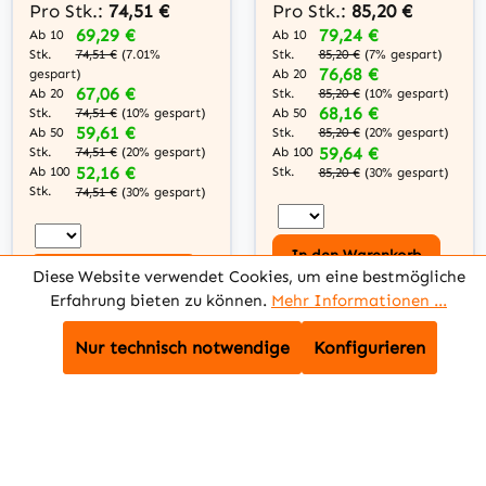
Pro Stk.:
74,51 €
Pro Stk.:
85,20 €
69,29 €
79,24 €
Ab 10
Ab 10
Stk.
Stk.
74,51 €
(7.01%
85,20 €
(7% gespart)
76,68 €
gespart)
Ab 20
67,06 €
Ab 20
Stk.
85,20 €
(10% gespart)
68,16 €
Stk.
74,51 €
(10% gespart)
Ab 50
59,61 €
Ab 50
Stk.
85,20 €
(20% gespart)
59,64 €
Stk.
74,51 €
(20% gespart)
Ab 100
52,16 €
Ab 100
Stk.
85,20 €
(30% gespart)
Stk.
74,51 €
(30% gespart)
In den Warenkorb
In den Warenkorb
Diese Website verwendet Cookies, um eine bestmögliche
Erfahrung bieten zu können.
Mehr Informationen ...
Zum Artikel
Zum Artikel
Nur technisch notwendige
Konfigurieren