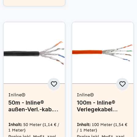
Inline®
Inline®
50m - Inline®
100m - Inline®
außen-Verl.-kab.
Verlegekabel
Cat.7a, S/FTP
Cat.7a, S/FTP
(PiMF) 4x2x0,58
(PiMF) 4x2x0,58
Inhalt:
50 Meter
(1,14 € /
Inhalt:
100 Meter
(1,54 €
AWG23, PE-Man.
AWG23, 1200MHz,
1 Meter)
/ 1 Meter)
schw.
LSZH
Preise inkl. MwSt. zzgl.
Preise inkl. MwSt. zzgl.