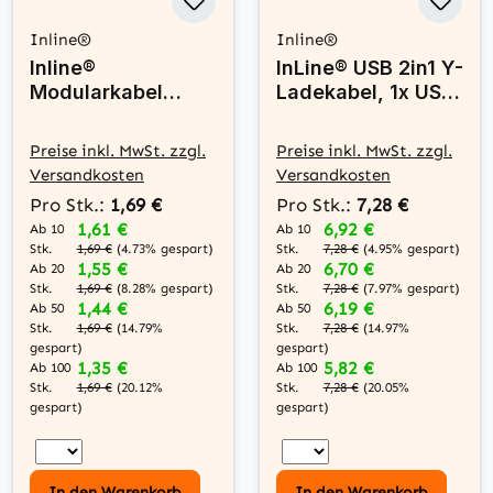
Inline®
Inline®
Inline®
InLine® USB 2in1 Y-
Modularkabel
Ladekabel, 1x USB-
RJ12, Stecker /
A Stecker an 2x
Stecker, 6adrig,
USB-C Stecker,
Preise inkl. MwSt. zzgl.
Preise inkl. MwSt. zzgl.
6P6C, 1m
schwarz 1m
Versandkosten
Versandkosten
Pro Stk.:
1,69 €
Pro Stk.:
7,28 €
1,61 €
6,92 €
Ab 10
Ab 10
Stk.
Stk.
1,69 €
(4.73% gespart)
7,28 €
(4.95% gespart)
1,55 €
6,70 €
Ab 20
Ab 20
Stk.
Stk.
1,69 €
(8.28% gespart)
7,28 €
(7.97% gespart)
1,44 €
6,19 €
Ab 50
Ab 50
Stk.
Stk.
1,69 €
(14.79%
7,28 €
(14.97%
gespart)
gespart)
1,35 €
5,82 €
Ab 100
Ab 100
Stk.
Stk.
1,69 €
(20.12%
7,28 €
(20.05%
gespart)
gespart)
In den Warenkorb
In den Warenkorb