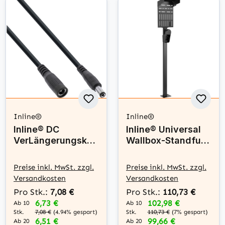
Inline®
Inline®
Inline® DC
Inline® Universal
VerLängerungskab
Wallbox-Standfuß
el, DC
mit EV-Ladekabel
Stecker/Buchse
Halterung,
Preise inkl. MwSt. zzgl.
Preise inkl. MwSt. zzgl.
5,5x2,1mm, AWG
schwarz
Versandkosten
Versandkosten
18, schwarz, 2m
Pro Stk.:
7,08 €
Pro Stk.:
110,73 €
6,73 €
102,98 €
Ab 10
Ab 10
Stk.
Stk.
7,08 €
(4.94% gespart)
110,73 €
(7% gespart)
6,51 €
99,66 €
Ab 20
Ab 20