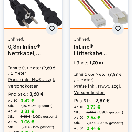
Inline®
Inline®
0,3m Inline®
InLine®
Netzkabel,
Lüfterkabel
Schutzkontakt
Verlängerung,
Länge:
1,00 m
gerade auf
3pol Molex Stecker
Inhalt:
0.3 Meter
(9,60 €
Kaltgerätestecker
/ Buchse, 1m
/ 1 Meter)
Inhalt:
0.6 Meter
(3,83 €
C13, schwarz
Preise inkl. MwSt. zzgl.
/ 1 Meter)
Versandkosten
Preise inkl. MwSt. zzgl.
Versandkosten
Pro Stk.:
3,60 €
Pro Stk.:
2,87 €
3,42 €
Ab 10
Stk.
3,60 €
(5% gespart)
2,73 €
Ab 10
3,31 €
Ab 20
Stk.
2,87 €
(4.88% gespart)
Stk.
3,60 €
(8.06% gespart)
2,64 €
Ab 20
3,06 €
Ab 50
Stk.
2,87 €
(8.01% gespart)
Stk.
3,60 €
(15% gespart)
2,44 €
Ab 50