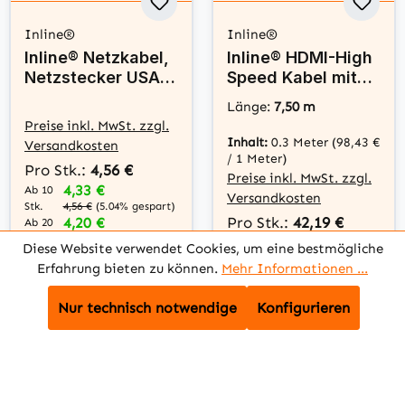
Inline®
Inline®
Inline® Netzkabel,
Inline® HDMI-High
Netzstecker USA
Speed Kabel mit
auf Euro 8 C7
Ethernet, Premium,
Länge:
7,50 m
Stecker, 3m
4K2K, ST/ST,
Preise inkl. MwSt. zzgl.
schwarz, 7,5m
Inhalt:
0.3 Meter
(98,43 €
Versandkosten
/ 1 Meter)
Pro Stk.:
4,56 €
Preise inkl. MwSt. zzgl.
4,33 €
Ab 10
Versandkosten
Stk.
4,56 €
(5.04% gespart)
Pro Stk.:
42,19 €
4,20 €
Ab 20
Stk.
4,56 €
(7.89% gespart)
39,24 €
Ab 10
Diese Website verwendet Cookies, um eine bestmögliche
3,88 €
Ab 50
Stk.
42,19 €
(6.99%
Erfahrung bieten zu können.
Mehr Informationen ...
Stk.
4,56 €
(14.91%
gespart)
gespart)
37,97 €
Ab 20
3,65 €
Ab 100
Nur technisch notwendige
Konfigurieren
Stk.
42,19 €
(10% gespart)
Stk.
4,56 €
(19.96%
33,75 €
Ab 50
gespart)
Stk.
42,19 €
(20% gespart)
29,53 €
Ab 100
Stk.
42,19 €
(30.01%
gespart)