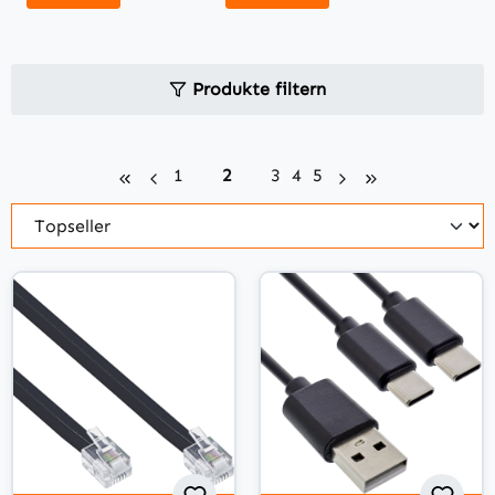
Produkte filtern
Seite
Seite
Seite
Seite
Seite
1
2
3
4
5