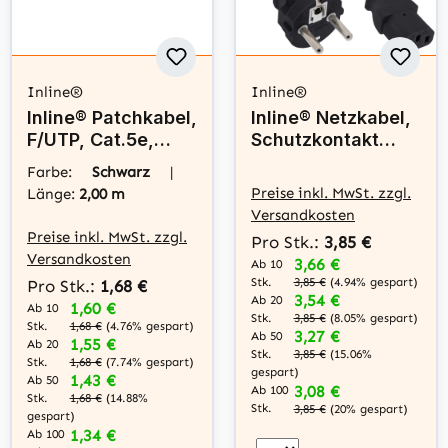
Inline®
Inline®
Inline® Patchkabel,
Inline® Netzkabel,
F/UTP, Cat.5e,
Schutzkontakt
schwarz, 2m
gerade auf
Farbe:
Schwarz
|
Kaltgerätestecker
Preise inkl. MwSt. zzgl.
Länge:
2,00 m
C13, 0,5m,
Versandkosten
schwarz
Preise inkl. MwSt. zzgl.
Pro Stk.:
3,85 €
Versandkosten
3,66 €
Ab 10
Stk.
3,85 €
(4.94% gespart)
Pro Stk.:
1,68 €
3,54 €
Ab 20
1,60 €
Ab 10
Stk.
3,85 €
(8.05% gespart)
Stk.
1,68 €
(4.76% gespart)
3,27 €
Ab 50
1,55 €
Ab 20
Stk.
3,85 €
(15.06%
Stk.
1,68 €
(7.74% gespart)
gespart)
1,43 €
Ab 50
3,08 €
Ab 100
Stk.
1,68 €
(14.88%
Stk.
3,85 €
(20% gespart)
gespart)
1,34 €
Ab 100