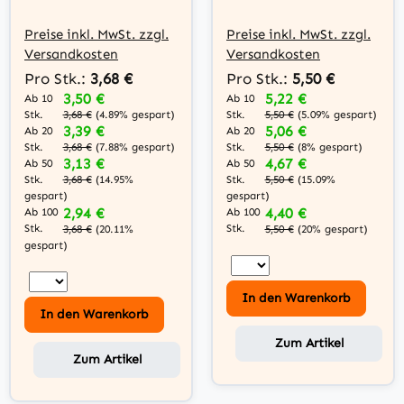
transparent, mit
gewinkelt, ST / BU,
Ferritkern, 1m
Typ A, schwarz,
Preise inkl. MwSt. zzgl.
Preise inkl. MwSt. zzgl.
1m
Versandkosten
Versandkosten
Pro Stk.:
3,68 €
Pro Stk.:
5,50 €
3,50 €
5,22 €
Ab 10
Ab 10
Stk.
Stk.
3,68 €
(4.89% gespart)
5,50 €
(5.09% gespart)
3,39 €
5,06 €
Ab 20
Ab 20
Stk.
Stk.
3,68 €
(7.88% gespart)
5,50 €
(8% gespart)
3,13 €
4,67 €
Ab 50
Ab 50
Stk.
Stk.
3,68 €
(14.95%
5,50 €
(15.09%
gespart)
gespart)
2,94 €
4,40 €
Ab 100
Ab 100
Stk.
Stk.
3,68 €
(20.11%
5,50 €
(20% gespart)
gespart)
In den Warenkorb
In den Warenkorb
Zum Artikel
Zum Artikel