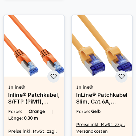
Inline®
Inline®
Inline® Patchkabel,
InLine® Patchkabel
S/FTP (PiMf),
Slim, Cat.6A,
Cat.6A,
S/FTP, TPE (LSZH)
Farbe:
Orange
|
Farbe:
Gelb
halogenfrei,
flexibel, PoE, gelb,
Länge:
0,30 m
orange, 0,3m
1,5m
Preise inkl. MwSt. zzgl.
Preise inkl. MwSt. zzgl.
Versandkosten