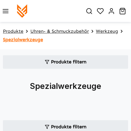
Zum Hauptinhalt springen
Du hast 0 P
Wa
Produkte
Uhren- & Schmuckzubehör
Werkzeug
Spezialwerkzeuge
Produkte filtern
Spezialwerkzeuge
Produkte filtern