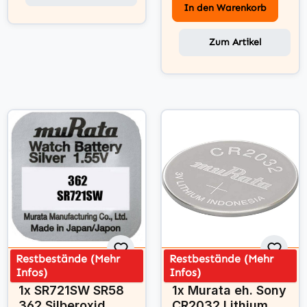
In den Warenkorb
Zum Artikel
Restbestände (Mehr
Restbestände (Mehr
Infos)
Infos)
muRata
muRata
1x SR721SW SR58
1x Murata eh. Sony
362 Silberoxid
CR2032 Lithium