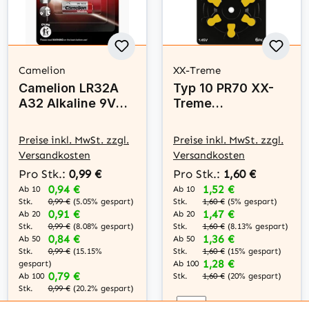
Camelion
XX-Treme
Camelion LR32A
Typ 10 PR70 XX-
A32 Alkaline 9V
Treme
Batterie
Hörgerätebatterie
n - Gelb - 6 Stück
Preise inkl. MwSt. zzgl.
Preise inkl. MwSt. zzgl.
Versandkosten
Versandkosten
Pro Stk.:
0,99 €
Pro Stk.:
1,60 €
0,94 €
1,52 €
Ab 10
Ab 10
Stk.
Stk.
0,99 €
(5.05% gespart)
1,60 €
(5% gespart)
0,91 €
1,47 €
Ab 20
Ab 20
Stk.
Stk.
0,99 €
(8.08% gespart)
1,60 €
(8.13% gespart)
0,84 €
1,36 €
Ab 50
Ab 50
Stk.
Stk.
0,99 €
(15.15%
1,60 €
(15% gespart)
1,28 €
gespart)
Ab 100
0,79 €
Ab 100
Stk.
1,60 €
(20% gespart)
Stk.
0,99 €
(20.2% gespart)