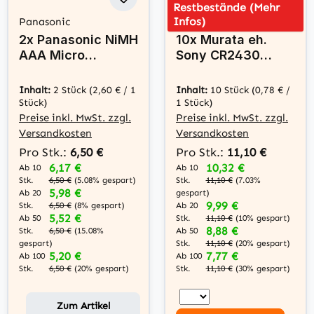
Restbestände (Mehr
Infos)
Panasonic
muRata
2x Panasonic NiMH
10x Murata eh.
AAA Micro
Sony CR2430
750mAh HR03
Lithium Knopfzelle
Akku für DECT
3V - 10 Batterien
Inhalt:
2 Stück
(2,60 € / 1
Inhalt:
10 Stück
(0,78 € /
Telefon
Stück)
1 Stück)
Preise inkl. MwSt. zzgl.
Preise inkl. MwSt. zzgl.
Versandkosten
Versandkosten
Pro Stk.:
6,50 €
Pro Stk.:
11,10 €
6,17 €
10,32 €
Ab 10
Ab 10
Stk.
Stk.
6,50 €
(5.08% gespart)
11,10 €
(7.03%
5,98 €
Ab 20
gespart)
9,99 €
Stk.
Ab 20
6,50 €
(8% gespart)
5,52 €
Stk.
Ab 50
11,10 €
(10% gespart)
8,88 €
Stk.
Ab 50
6,50 €
(15.08%
Stk.
gespart)
11,10 €
(20% gespart)
5,20 €
7,77 €
Ab 100
Ab 100
Stk.
Stk.
6,50 €
(20% gespart)
11,10 €
(30% gespart)
Zum Artikel