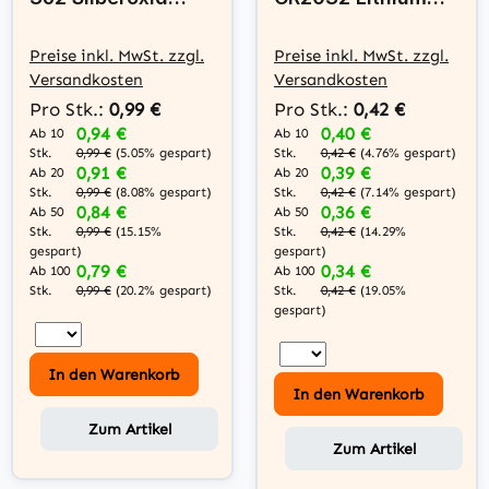
Batterie Murata ex
Knopfzelle 3V -
Sony 1,55 V
Preise inkl. MwSt. zzgl.
Preise inkl. MwSt. zzgl.
Versandkosten
Versandkosten
Pro Stk.:
0,99 €
Pro Stk.:
0,42 €
0,94 €
0,40 €
Ab 10
Ab 10
Stk.
Stk.
0,99 €
(5.05% gespart)
0,42 €
(4.76% gespart)
0,91 €
0,39 €
Ab 20
Ab 20
Stk.
Stk.
0,99 €
(8.08% gespart)
0,42 €
(7.14% gespart)
0,84 €
0,36 €
Ab 50
Ab 50
Stk.
Stk.
0,99 €
(15.15%
0,42 €
(14.29%
gespart)
gespart)
0,79 €
0,34 €
Ab 100
Ab 100
Stk.
Stk.
0,99 €
(20.2% gespart)
0,42 €
(19.05%
gespart)
In den Warenkorb
In den Warenkorb
Zum Artikel
Zum Artikel