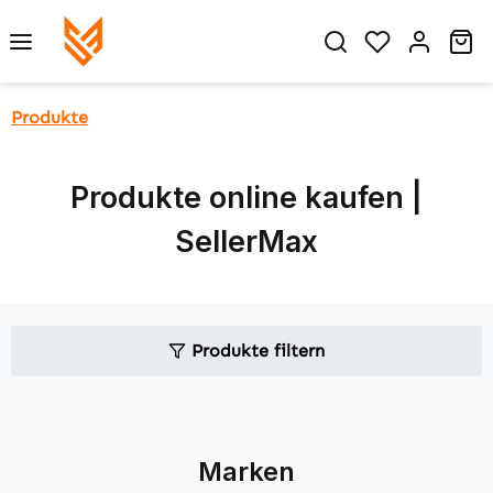
Zum Hauptinhalt springen
Du hast 0 P
Wa
Produkte
Produkte online kaufen |
SellerMax
Produkte filtern
Marken