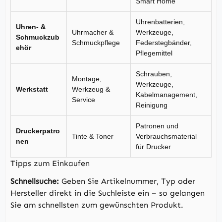
Smart Home
Uhrenbatterien,
Uhren- &
Uhrmacher &
Werkzeuge,
Schmuckzub
Schmuckpflege
Federstegbänder,
ehör
Pflegemittel
Schrauben,
Montage,
Werkzeuge,
Werkstatt
Werkzeug &
Kabelmanagement,
Service
Reinigung
Patronen und
Druckerpatro
Tinte & Toner
Verbrauchsmaterial
nen
für Drucker
Tipps zum Einkaufen
Schnellsuche:
Geben Sie Artikelnummer, Typ oder
Hersteller direkt in die Suchleiste ein – so gelangen
Sie am schnellsten zum gewünschten Produkt.