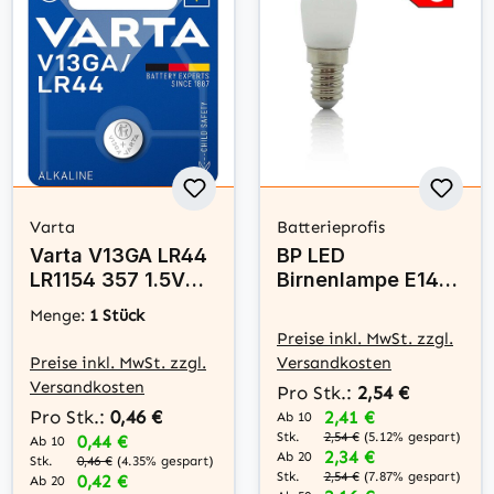
Varta
Batterieprofis
Varta V13GA LR44
BP LED
LR1154 357 1.5V
Birnenlampe E14
Alkaline
1,5W warm weiß
Menge:
1 Stück
Knopfzelle
matt
Preise inkl. MwSt. zzgl.
Preise inkl. MwSt. zzgl.
Versandkosten
Versandkosten
Pro Stk.:
2,54 €
Pro Stk.:
0,46 €
2,41 €
Ab 10
Stk.
2,54 €
(5.12% gespart)
0,44 €
Ab 10
2,34 €
Ab 20
Stk.
0,46 €
(4.35% gespart)
Stk.
2,54 €
(7.87% gespart)
0,42 €
Ab 20