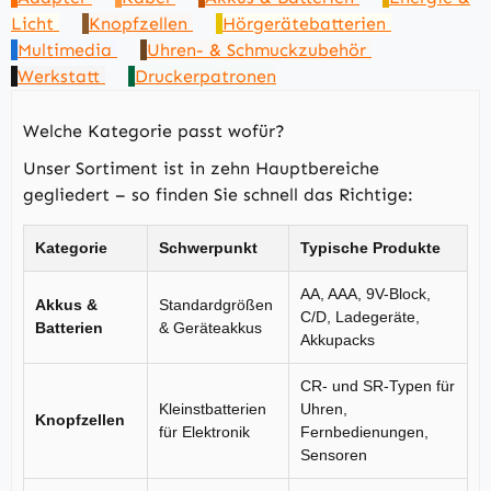
Licht
Knopfzellen
Hörgerätebatterien
Multimedia
Uhren- & Schmuckzubehör
Werkstatt
Druckerpatronen
Welche Kategorie passt wofür?
Unser Sortiment ist in zehn Hauptbereiche
gegliedert – so finden Sie schnell das Richtige:
Kategorie
Schwerpunkt
Typische Produkte
AA, AAA, 9V-Block,
Akkus &
Standardgrößen
C/D, Ladegeräte,
Batterien
& Geräteakkus
Akkupacks
CR- und SR-Typen für
Kleinstbatterien
Uhren,
Knopfzellen
für Elektronik
Fernbedienungen,
Sensoren