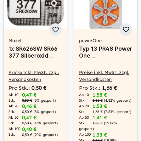
Maxell
powerOne
1x SR626SW SR66
Typ 13 PR48 Power
377 Silberoxid
One
Batterie Maxell
Hörgerätebatterie
1,55 V
n 1,45 V - Orange -
Preise inkl. MwSt. zzgl.
Preise inkl. MwSt. zzgl.
6 Stück
Versandkosten
Versandkosten
Pro Stk.:
0,50 €
Pro Stk.:
1,66 €
0,47 €
1,58 €
Ab 10
Ab 10
Stk.
Stk.
0,50 €
(6% gespart)
1,66 €
(4.82% gespart)
0,46 €
1,53 €
Ab 20
Ab 20
Stk.
Stk.
0,50 €
(8% gespart)
1,66 €
(7.83% gespart)
0,42 €
1,41 €
Ab 50
Ab 50
Stk.
Stk.
0,50 €
(16% gespart)
1,66 €
(15.06%
0,40 €
Ab 100
gespart)
1,33 €
Stk.
Ab 100
0,50 €
(20% gespart)
Stk.
1,66 €
(19.88%