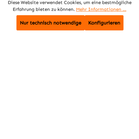
Diese Website verwendet Cookies, um eine bestmögliche
In den Warenkorb
Erfahrung bieten zu können.
Mehr Informationen ...
In den Warenkorb
Nur technisch notwendige
Konfigurieren
Zum Artikel
Zum Artikel
Rayovac
Renata