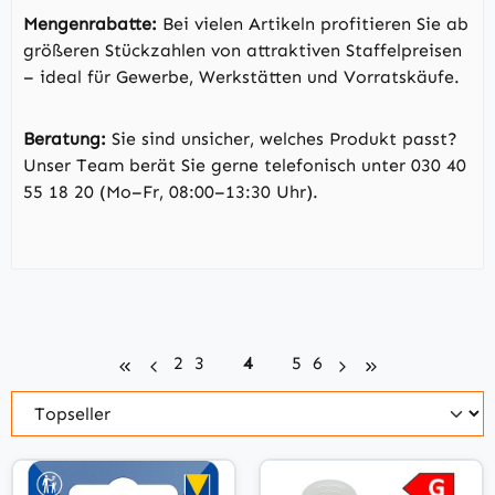
Mengenrabatte:
Bei vielen Artikeln profitieren Sie ab
größeren Stückzahlen von attraktiven Staffelpreisen
– ideal für Gewerbe, Werkstätten und Vorratskäufe.
Beratung:
Sie sind unsicher, welches Produkt passt?
Unser Team berät Sie gerne telefonisch unter 030 40
55 18 20 (Mo–Fr, 08:00–13:30 Uhr).
Seite
Seite
Seite
Seite
Seite
2
3
4
5
6