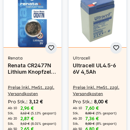
Renata
Ultracell
Renata CR2477N
Ultracell UL4.5-6
Lithium Knopfzelle
6V 4,5Ah
mit Absatz CR
2477
Preise inkl. MwSt. zzgl.
Preise inkl. MwSt. zzgl.
Versandkosten
Versandkosten
Pro Stk.:
3,12 €
Pro Stk.:
8,00 €
2,96 €
7,60 €
Ab 10
Ab 10
Stk.
Stk.
3,12 €
(5.13% gespart)
8,00 €
(5% gespart)
2,87 €
7,36 €
Ab 20
Ab 20
Stk.
Stk.
3,12 €
(8.01% gespart)
8,00 €
(8% gespart)
2,65 €
6,80 €
Ab 50
Ab 50