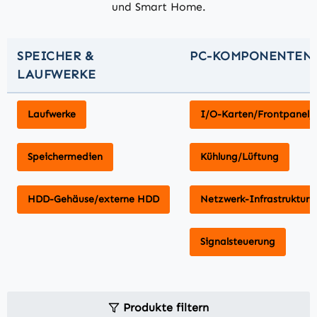
und Smart Home.
SPEICHER &
PC-KOMPONENTEN
LAUFWERKE
Laufwerke
I/O-Karten/Frontpanel/S
Speichermedien
Kühlung/Lüftung
HDD-Gehäuse/externe HDD
Netzwerk-Infrastruktur
Signalsteuerung
Produkte filtern