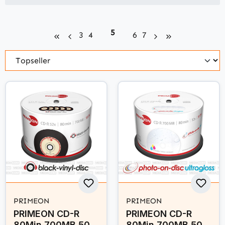
Seite
5
Seite
Seite
Seite
Seite
3
4
6
7
PRIMEON
PRIMEON
PRIMEON CD-R
PRIMEON CD-R
80Min 700MB 50
80Min 700MB 50