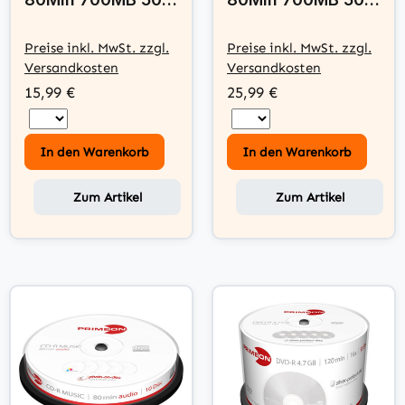
Disc Spindel -
Disc Spindel -
black-vinyl-disc
photo-on-disc
Preise inkl. MwSt. zzgl.
Preise inkl. MwSt. zzgl.
Surface
ultragloss, Water
Versandkosten
Versandkosten
resistant, Inkjet
15,99 €
25,99 €
Full Size Printable
Surface
In den Warenkorb
In den Warenkorb
Zum Artikel
Zum Artikel