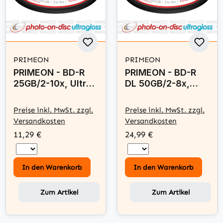
PRIMEON
PRIMEON
PRIMEON - BD-R
PRIMEON - BD-R
25GB/2-10x, Ultra
DL 50GB/2-8x,
Speed, Cakebox
Ultra Speed,
(10 Disc) - photo-
Cakebox (10 Disc)
Preise inkl. MwSt. zzgl.
Preise inkl. MwSt. zzgl.
on-disc ultragloss,
- photo-on-disc
Versandkosten
Versandkosten
Water resistant,
ultragloss, Water
11,29 €
24,99 €
Inkjet Full Size
resistant, Inkjet
Printable Surface
Full Size Printable
Surface
In den Warenkorb
In den Warenkorb
Zum Artikel
Zum Artikel