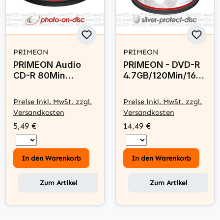
PRIMEON
PRIMEON
PRIMEON Audio
PRIMEON - DVD-R
CD-R 80Min
4.7GB/120Min/16x
700MB 10 Disc
Cakebox (50 Disc)
Spindel - photo-
- silver-protect-
Preise inkl. MwSt. zzgl.
Preise inkl. MwSt. zzgl.
on-disc, Inkjet Full
disc Surface
Versandkosten
Versandkosten
Size Printable
5,49 €
14,49 €
Surface
In den Warenkorb
In den Warenkorb
Zum Artikel
Zum Artikel