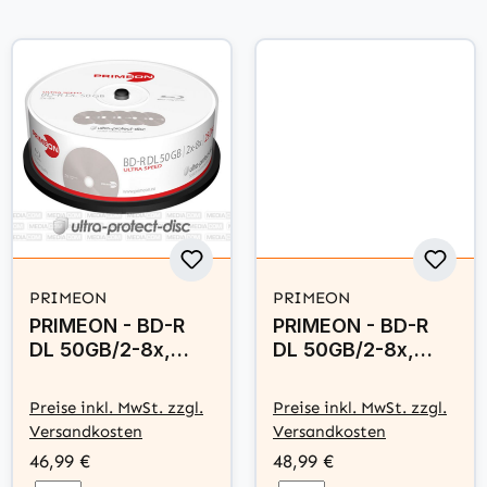
PRIMEON
PRIMEON
PRIMEON - BD-R
PRIMEON - BD-R
DL 50GB/2-8x,
DL 50GB/2-8x,
Ultra Speed,
Ultra Speed,
Cakebox (25 Disc)
Cakebox (25 Disc)
Preise inkl. MwSt. zzgl.
Preise inkl. MwSt. zzgl.
- ultra-protect-
- photo-on-disc,
Versandkosten
Versandkosten
disc Surface
Inkjet Full Size
46,99 €
48,99 €
Printable Surface