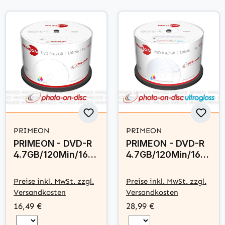
PRIMEON
PRIMEON
PRIMEON - DVD-R
PRIMEON - DVD-R
4.7GB/120Min/16x
4.7GB/120Min/16x
Cakebox (50 Disc)
Cakebox (50 Disc)
- photo-on-disc,
- photo-on-disc
Preise inkl. MwSt. zzgl.
Preise inkl. MwSt. zzgl.
Inkjet Full Size
ultragloss, Water
Versandkosten
Versandkosten
Printable Surface
resistant, Inkjet
16,49 €
28,99 €
Full Size Printable
Surface