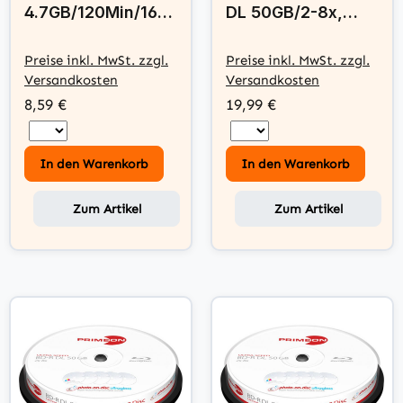
4.7GB/120Min/16x
DL 50GB/2-8x,
Cakebox (25 Disc)
Ultra Speed,
- photo-on-disc,
Cakebox (10 Disc)
Preise inkl. MwSt. zzgl.
Preise inkl. MwSt. zzgl.
Inkjet Full Size
- ultra-protect-
Versandkosten
Versandkosten
Printable Surface
disc Surface
8,59 €
19,99 €
In den Warenkorb
In den Warenkorb
Zum Artikel
Zum Artikel