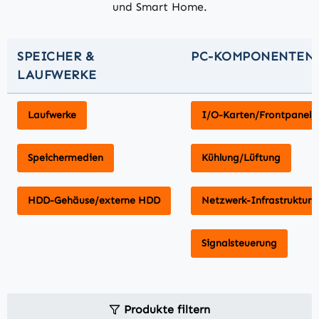
und Smart Home.
SPEICHER &
PC-KOMPONENTEN
LAUFWERKE
Laufwerke
I/O-Karten/Frontpanel/S
Speichermedien
Kühlung/Lüftung
HDD-Gehäuse/externe HDD
Netzwerk-Infrastruktur
Signalsteuerung
Produkte filtern