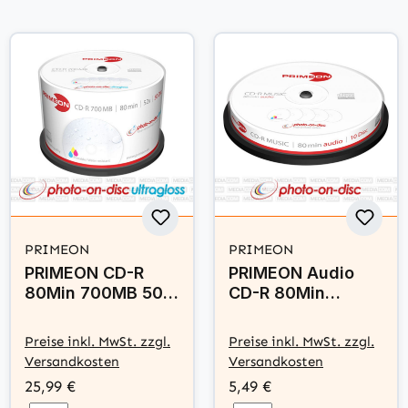
PRIMEON
PRIMEON
PRIMEON CD-R
PRIMEON Audio
80Min 700MB 50
CD-R 80Min
Disc Spindel -
700MB 10 Disc
photo-on-disc
Spindel - photo-
Preise inkl. MwSt. zzgl.
Preise inkl. MwSt. zzgl.
ultragloss, Water
on-disc, Inkjet Full
Versandkosten
Versandkosten
resistant, Inkjet
Size Printable
25,99 €
5,49 €
Full Size Printable
Surface