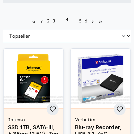
Seite
4
Seite
Seite
Seite
Seite
2
3
5
6
Intenso
Verbatim
SSD 1TB, SATA-III,
Blu-ray Recorder,
6.35cm (2.5''), Top
USB 3.1, A-C,