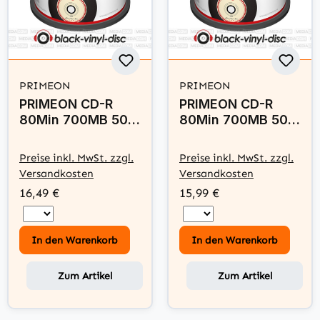
PRIMEON
PRIMEON
PRIMEON CD-R
PRIMEON CD-R
80Min 700MB 50
80Min 700MB 50
Disc Spindel -
Disc Spindel -
black-vinyl-disc,
black-vinyl-disc
Preise inkl. MwSt. zzgl.
Preise inkl. MwSt. zzgl.
Inkjet Printable
Surface
Versandkosten
Versandkosten
Surface
16,49 €
15,99 €
In den Warenkorb
In den Warenkorb
Zum Artikel
Zum Artikel