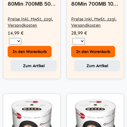
80Min 700MB 50
80Min 700MB 100
Disc Spindel -
Disc Spindel -
photo-on-disc,
photo-on-disc,
Preise inkl. MwSt. zzgl.
Preise inkl. MwSt. zzgl.
Inkjet Full Size
Inkjet Full Size
Versandkosten
Versandkosten
Printable Surface
Printable Surface
14,99 €
28,99 €
In den Warenkorb
In den Warenkorb
Zum Artikel
Zum Artikel