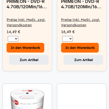
PRIMEON - DVD-R
PRIMEON - DVD-R
4.7GB/120Min/16x
4.7GB/120Min/16x
Cakebox (50 Disc)
Cakebox (50 Disc)
- silver-protect-
- photo-on-disc,
Preise inkl. MwSt. zzgl.
Preise inkl. MwSt. zzgl.
disc Surface
Inkjet Full Size
Versandkosten
Versandkosten
Printable Surface
14,49 €
16,49 €
In den Warenkorb
In den Warenkorb
Zum Artikel
Zum Artikel