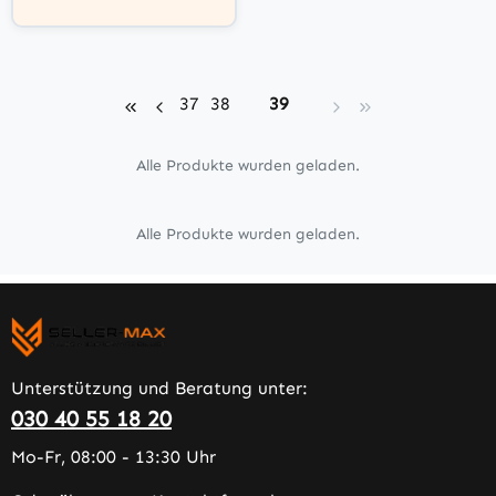
Seite
Seite
Seite
37
38
39
Alle Produkte wurden geladen.
Alle Produkte wurden geladen.
Unterstützung und Beratung unter:
030 40 55 18 20
Mo-Fr, 08:00 - 13:30 Uhr