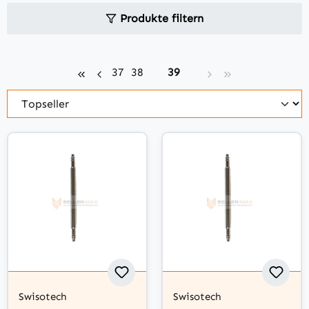
Produkte filtern
Seite
Seite
Seite
37
38
39
Swisotech
Swisotech