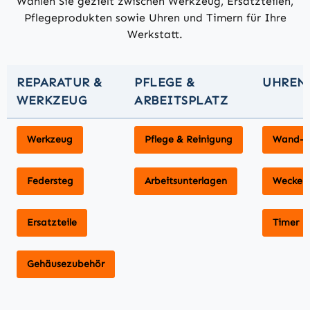
Wählen Sie gezielt zwischen Werkzeug, Ersatzteilen,
Pflegeprodukten sowie Uhren und Timern für Ihre
Werkstatt.
REPARATUR &
PFLEGE &
UHREN 
WERKZEUG
ARBEITSPLATZ
Werkzeug
Pflege & Reinigung
Wand- &
Federsteg
Arbeitsunterlagen
Wecker
Ersatzteile
Timer
Gehäusezubehör