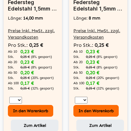
Federsteg
Federsteg
Edelstahl 1,5mm x
Edelstahl 1,5mm x
14mm - Swisotech
8mm - Swisotech
Länge:
14,00 mm
Länge:
8 mm
Preise inkl. MwSt. zzgl.
Preise inkl. MwSt. zzgl.
Versandkosten
Versandkosten
Pro Stk.:
0,25 €
Pro Stk.:
0,25 €
0,23 €
0,23 €
Ab 10
Ab 10
Stk.
Stk.
0,25 €
(8% gespart)
0,25 €
(8% gespart)
0,23 €
0,23 €
Ab 20
Ab 20
Stk.
Stk.
0,25 €
(8% gespart)
0,25 €
(8% gespart)
0,20 €
0,20 €
Ab 50
Ab 50
Stk.
Stk.
0,25 €
(20% gespart)
0,25 €
(20% gespart)
0,17 €
0,17 €
Ab 100
Ab 100
Stk.
Stk.
0,25 €
(32% gespart)
0,25 €
(32% gespart)
In den Warenkorb
In den Warenkorb
Zum Artikel
Zum Artikel