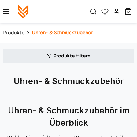
Zum Hauptinhalt springen
Du hast 0 P
Wa
Produkte
Uhren- & Schmuckzubehör
Produkte filtern
Uhren- & Schmuckzubehör
Uhren- & Schmuckzubehör im
Überblick