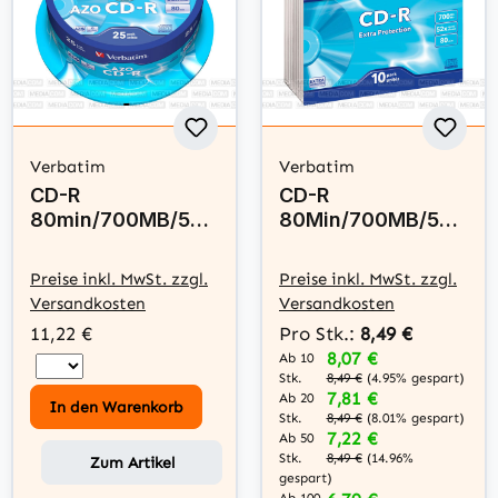
Verbatim
Verbatim
CD-R
CD-R
80min/700MB/52x
80Min/700MB/52x
Cakebox (25 Disc)
Slimcase (10 Disc)
Preise inkl. MwSt. zzgl.
Preise inkl. MwSt. zzgl.
Versandkosten
Versandkosten
11,22 €
Pro Stk.:
8,49 €
8,07 €
Ab 10
Stk.
8,49 €
(4.95% gespart)
7,81 €
Ab 20
In den Warenkorb
Stk.
8,49 €
(8.01% gespart)
7,22 €
Ab 50
Stk.
8,49 €
(14.96%
Zum Artikel
gespart)