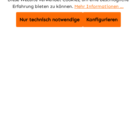
Erfahrung bieten zu können.
Mehr Informationen ...
Nur technisch notwendige
Konfigurieren
Verbatim
Verbatim
CD-R
CD-R
80min/700MB/52x
80min/700MB/52x
Cakebox (50 Disc)
Cakebox (50 Disc)
Preise inkl. MwSt. zzgl.
Preise inkl. MwSt. zzgl.
Versandkosten
Versandkosten
19,45 €
19,38 €
In den Warenkorb
In den Warenkorb
Zum Artikel
Zum Artikel