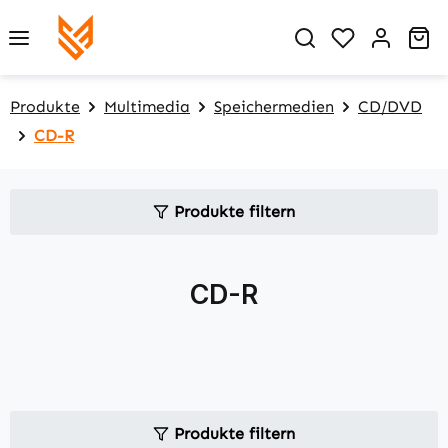
Zum Hauptinhalt springen
Du hast 0 P
Wa
Produkte
Multimedia
Speichermedien
CD/DVD
CD-R
Produkte filtern
CD-R
Produkte filtern