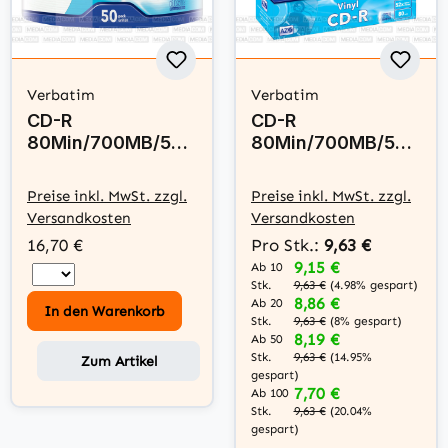
Verbatim
Verbatim
CD-R
CD-R
80Min/700MB/52x
80Min/700MB/52x
Eco-Pack (50 Disc)
Slimcase (10 Disc)
Preise inkl. MwSt. zzgl.
Preise inkl. MwSt. zzgl.
Versandkosten
Versandkosten
16,70 €
Pro Stk.:
9,63 €
9,15 €
Ab 10
Stk.
9,63 €
(4.98% gespart)
8,86 €
Ab 20
In den Warenkorb
Stk.
9,63 €
(8% gespart)
8,19 €
Ab 50
Stk.
9,63 €
(14.95%
Zum Artikel
gespart)
7,70 €
Ab 100
Stk.
9,63 €
(20.04%
gespart)