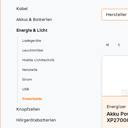
Kabel
Herstelle
Akkus & Batterien
Energie & Licht
Ladegeräte
Leuchtmittel
Mobile Lichttechnik
Netzteile
Strom
USB
Powerbanks
Energizer
Knopfzellen
Akku Po
XP27000
Hörgerätebatterien