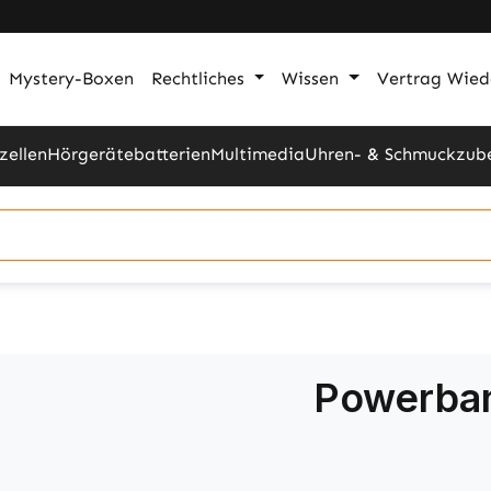
Mystery-Boxen
Rechtliches
Wissen
Vertrag Wied
zellen
Hörgerätebatterien
Multimedia
Uhren- & Schmuckzub
Powerba