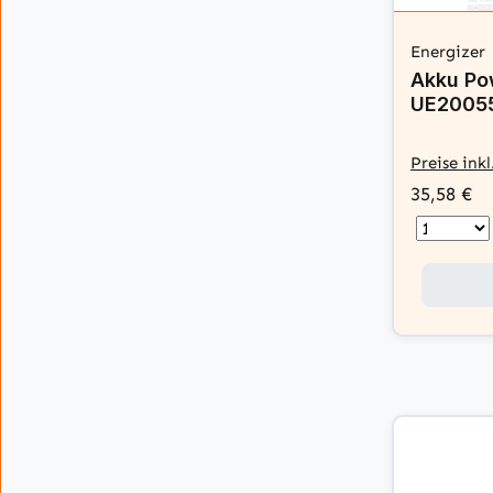
Energizer
Akku Po
UE20055
Preise ink
35,58 €