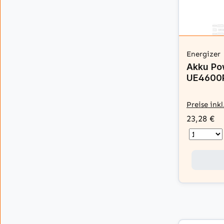
Energizer
Akku Po
UE4600P
Preise ink
23,28 €