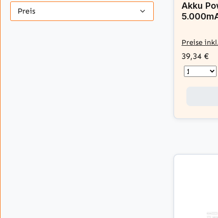
Akku Po
Preis
5.000mA
Preise ink
39,34 €