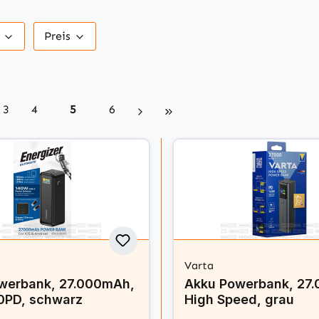
r
Preis
Seite
Seite
Seite
Seite
3
4
5
6
Varta
werbank, 27.000mAh,
Akku Powerbank, 27
PD, schwarz
High Speed, grau