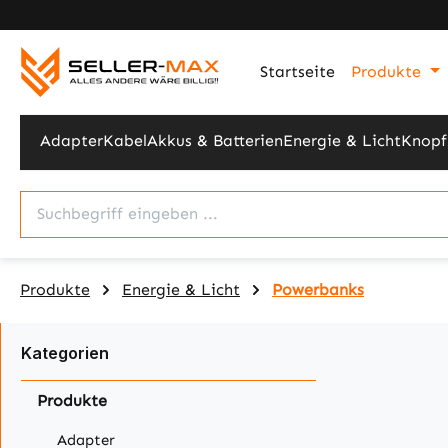
m Hauptinhalt springen
Zur Suche springen
Zur Hauptnavigation springen
Startseite
Produkte
Adapter
Kabel
Akkus & Batterien
Energie & Licht
Knopf
Produkte
Energie & Licht
Powerbanks
Kategorien
Produkte
Adapter