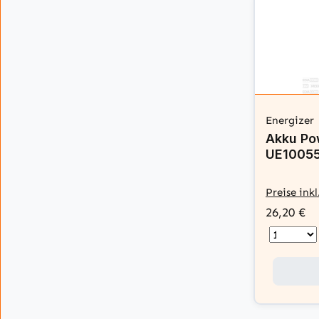
Energizer
Akku Po
UE10055
Preise ink
26,20 €