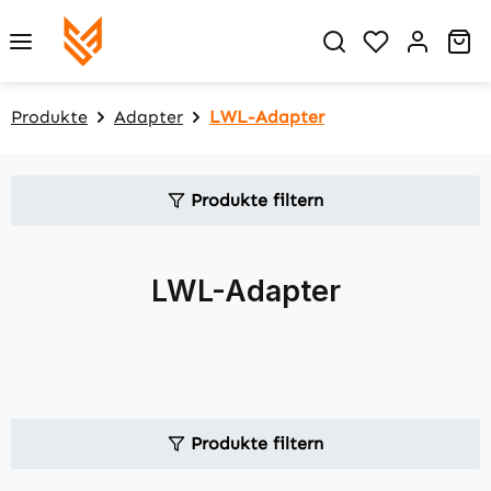
Zum Hauptinhalt springen
Du hast 0 P
Wa
Produkte
Adapter
LWL-Adapter
Produkte filtern
LWL-Adapter
Produkte filtern