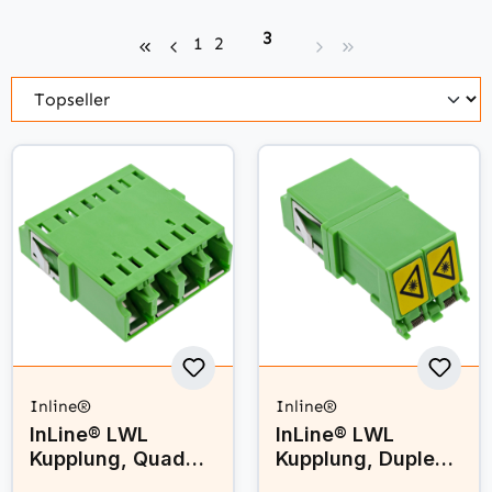
Seite
3
Seite
Seite
1
2
Inline®
Inline®
InLine® LWL
InLine® LWL
Kupplung, Quad
Kupplung, Duplex
LC/LC,
LC/LC,