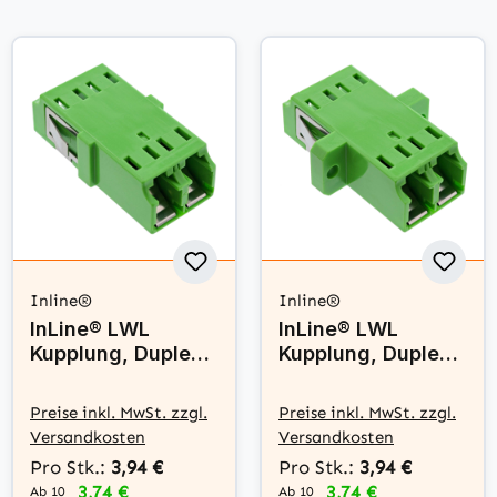
Inline®
Inline®
InLine® LWL
InLine® LWL
Kupplung, Duplex
Kupplung, Duplex
LC/LC,
LC/LC,
singlemode, grün,
singlemode, grün,
Preise inkl. MwSt. zzgl.
Preise inkl. MwSt. zzgl.
Keramik-Hülse
Keramik-Hülse,
Versandkosten
Versandkosten
zum Einbau
Pro Stk.:
3,94 €
Pro Stk.:
3,94 €
3,74 €
3,74 €
Ab 10
Ab 10