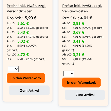
singlemode, grün,
singlemode, grün,
Preise inkl. MwSt. zzgl.
Preise inkl. MwSt. zzgl.
Keramik-Hülse
mit Shutter,
Versandkosten
Versandkosten
Keramik-Hülse
Pro Stk.:
5,90 €
Pro Stk.:
4,01 €
5,61 €
3,81 €
Ab 10
Ab 10
Stk.
Stk.
5,90 €
(4.92% gespart)
4,01 €
(4.99% gespart)
5,43 €
3,69 €
Ab 20
Ab 20
Stk.
Stk.
5,90 €
(7.97% gespart)
4,01 €
(7.98% gespart)
5,02 €
3,41 €
Ab 50
Ab 50
Stk.
Stk.
5,90 €
(14.92%
4,01 €
(14.96%
gespart)
gespart)
4,72 €
3,21 €
Ab 100
Ab 100
Stk.
Stk.
5,90 €
(20% gespart)
4,01 €
(19.95%
gespart)
In den Warenkorb
In den Warenkorb
Zum Artikel
Zum Artikel