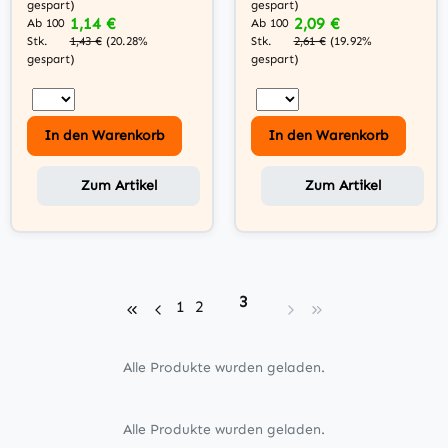
gespart)
gespart)
1,14 €
2,09 €
Ab 100
Ab 100
Stk.
Stk.
1,43 €
(20.28%
2,61 €
(19.92%
gespart)
gespart)
In den Warenkorb
In den Warenkorb
Zum Artikel
Zum Artikel
Seite
3
Seite
Seite
1
2
Alle Produkte wurden geladen.
Alle Produkte wurden geladen.