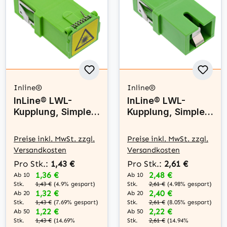
Inline®
Inline®
InLine® LWL-
InLine® LWL-
Kupplung, Simplex
Kupplung, Simplex
SC/SC, SM,
SC/SC, SM,
Keramik-Hülse, mit
Keramik-Hülse, mit
Preise inkl. MwSt. zzgl.
Preise inkl. MwSt. zzgl.
Shutter, grün
Shutter intern,
Versandkosten
Versandkosten
grün
Pro Stk.:
1,43 €
Pro Stk.:
2,61 €
1,36 €
2,48 €
Ab 10
Ab 10
Stk.
Stk.
1,43 €
(4.9% gespart)
2,61 €
(4.98% gespart)
1,32 €
2,40 €
Ab 20
Ab 20
Stk.
Stk.
1,43 €
(7.69% gespart)
2,61 €
(8.05% gespart)
1,22 €
2,22 €
Ab 50
Ab 50
Stk.
Stk.
1,43 €
(14.69%
2,61 €
(14.94%