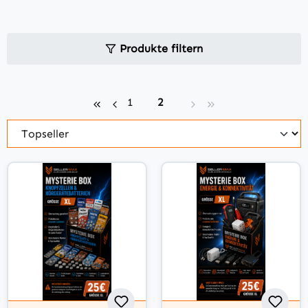
Produkte filtern
Seite
Seite
1
2