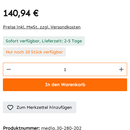
140,94 €
Regulärer Preis:
Preise inkl. MwSt. zzgl. Versandkosten
Sofort verfügbar, Lieferzeit: 2-5 Tage
Nur noch 10 Stück verfügbar
Produkt Anzahl: Gib den gewünschten Wert 
In den Warenkorb
Zum Merkzettel hinzufügen
Produktnummer:
media.30-280-202