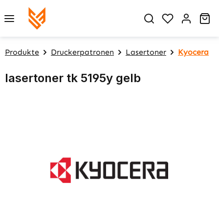
Zum Hauptinhalt springen
Du hast 0 P
Wa
Produkte
Druckerpatronen
Lasertoner
Kyocera
lasertoner tk 5195y gelb
Bildergalerie überspringen