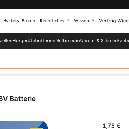
Mystery-Boxen
Rechtliches
Wissen
Vertrag Wied
zellen
Hörgerätebatterien
Multimedia
Uhren- & Schmuckzub
3V Batterie
1,75 €