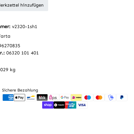
erkzettel hinzufügen
mmer:
v2320-1sh1
arta
96270835
r.:
06320 101 401
0029 kg
Sichere Bezahlung