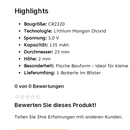
Highlights
Baugröße:
CR2320
Technologie:
Lithium Mangan Dioxid
Spannung:
3,0 V
Kapazität:
135 mAh
Durchmesser:
23 mm
Höhe:
2 mm
Besonderheit:
Flache Bauform - ideal für kleine
Lieferumfang:
1 Batterie im Blister
0 von 0 Bewertungen
Durchschnittliche Bewertung von 0 von 5 Sternen
Bewerten Sie dieses Produkt!
Teilen Sie Ihre Erfahrungen mit anderen Kunden.