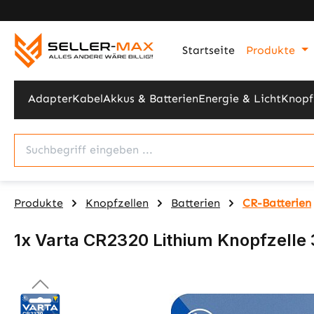
m Hauptinhalt springen
Zur Suche springen
Zur Hauptnavigation springen
Startseite
Produkte
Adapter
Kabel
Akkus & Batterien
Energie & Licht
Knopf
Produkte
Knopfzellen
Batterien
CR-Batterien
1x Varta CR2320 Lithium Knopfzelle 
Bildergalerie überspringen