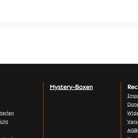
Mystery-Boxen
Rec
Imp
Date
terien
Wide
icht
Vers
AGB