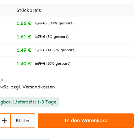
Stückpreis
1,66 €
1,75 €
(5.14% gespart)
1,61 €
1,75 €
(8% gespart)
1,49 €
1,75 €
(14.86% gespart)
1,40 €
1,75 €
(20% gespart)
ck
MwSt. zzgl. Versandkosten
ügbar, Lieferzeit: 1-3 Tage
 Anzahl: Gib den gewünschten Wert ein 
In den Warenkorb
Blister