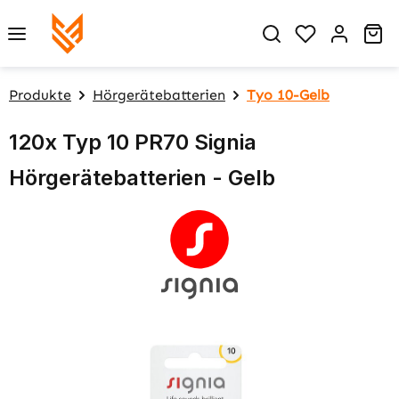
Zum Hauptinhalt springen
Du hast 0 P
Wa
Produkte
Hörgerätebatterien
Tyo 10-Gelb
120x Typ 10 PR70 Signia
Hörgerätebatterien - Gelb
Bildergalerie überspringen