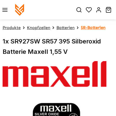
Zum Hauptinhalt springen
Du hast 0 P
Wa
Produkte
Knopfzellen
Batterien
SR-Batterien
1x SR927SW SR57 395 Silberoxid
Batterie Maxell 1,55 V
Bildergalerie überspringen