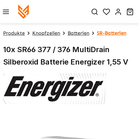
Zum Hauptinhalt springen
Du hast 0 P
Wa
Produkte
Knopfzellen
Batterien
SR-Batterien
10x SR66 377 / 376 MultiDrain
Silberoxid Batterie Energizer 1,55 V
Bildergalerie überspringen