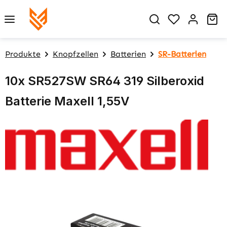
Zum Hauptinhalt springen
Du hast 0 P
Wa
Produkte
Knopfzellen
Batterien
SR-Batterien
10x SR527SW SR64 319 Silberoxid
Batterie Maxell 1,55V
Bildergalerie überspringen