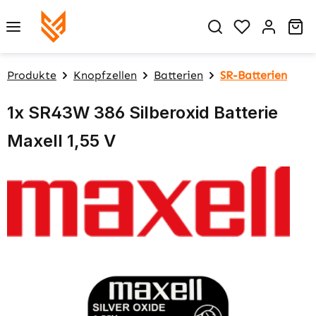
Zum Hauptinhalt springen
Du hast 0 P
Wa
Produkte
Knopfzellen
Batterien
SR-Batterien
1x SR43W 386 Silberoxid Batterie
Maxell 1,55 V
Bildergalerie überspringen