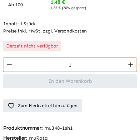
1,48 €
Ab
100
1,85 €
(20% gespart)
Inhalt:
1 Stück
Preise inkl. MwSt. zzgl. Versandkosten
Derzeit nicht verfügbar
Produkt Anzahl: Gib den gewünschten Wert 
In den Warenkorb
Zum Merkzettel hinzufügen
Produktnummer:
mu348-1sh1
Hersteller:
muRata