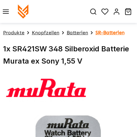
Zum Hauptinhalt springen
Du hast 0 P
Wa
Produkte
Knopfzellen
Batterien
SR-Batterien
1x SR421SW 348 Silberoxid Batterie
Murata ex Sony 1,55 V
Bildergalerie überspringen