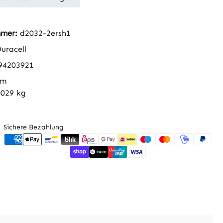
mmer:
d2032-2ersh1
uracell
94203921
mm
0029 kg
Sichere Bezahlung