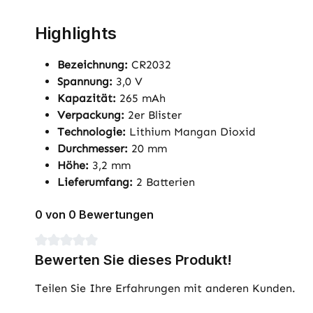
Highlights
Bezeichnung:
CR2032
Spannung:
3,0 V
Kapazität:
265 mAh
Verpackung:
2er Blister
Technologie:
Lithium Mangan Dioxid
Durchmesser:
20 mm
Höhe:
3,2 mm
Lieferumfang:
2 Batterien
0 von 0 Bewertungen
Durchschnittliche Bewertung von 0 von 5 Sternen
Bewerten Sie dieses Produkt!
Teilen Sie Ihre Erfahrungen mit anderen Kunden.