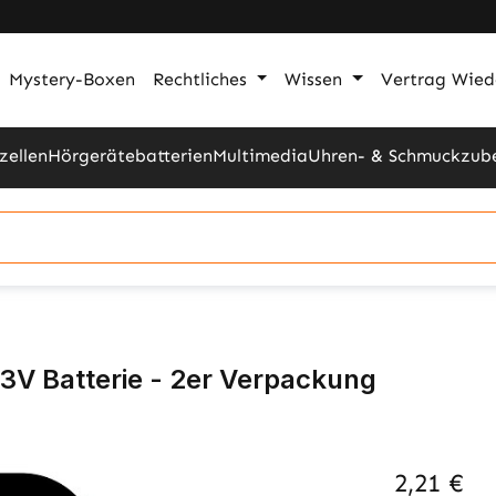
Mystery-Boxen
Rechtliches
Wissen
Vertrag Wied
zellen
Hörgerätebatterien
Multimedia
Uhren- & Schmuckzub
3V Batterie - 2er Verpackung
2,21 €