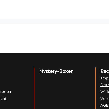
Mystery-Boxen
Rec
Imp
Date
terien
Wide
icht
Vers
AGB