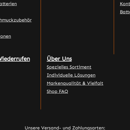
atterien
Kon
Batt
chmuckzubehör
ronen
Wiederrufen
Über Uns
Spezielles Sortiment
Individuelle Lösungen
Markenqualität & Vielfalt
Shop FAQ
Unsere Versand- und Zahlungsarten: