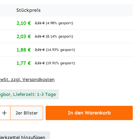
Stückpreis
2,10 €
2,21 €
(4.98% gespart)
2,03 €
2,21 €
(8.14% gespart)
1,88 €
2,21 €
(14.93% gespart)
1,77 €
2,21 €
(19.91% gespart)
MwSt. zzgl. Versandkosten
ügbar, Lieferzeit: 1-3 Tage
 Anzahl: Gib den gewünschten Wert ein 
In den Warenkorb
2er Blister
erkzettel hinzufügen