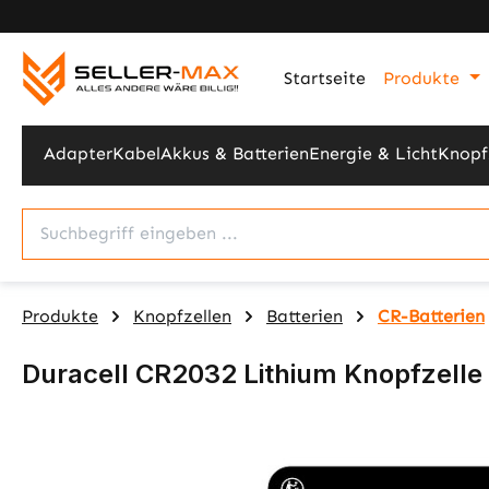
m Hauptinhalt springen
Zur Suche springen
Zur Hauptnavigation springen
Startseite
Produkte
Adapter
Kabel
Akkus & Batterien
Energie & Licht
Knopf
Produkte
Knopfzellen
Batterien
CR-Batterien
Duracell CR2032 Lithium Knopfzelle 
Bildergalerie überspringen