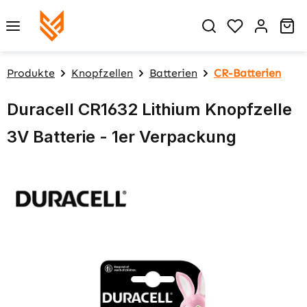
Zum Hauptinhalt springen
Du hast 0 P
Wa
Produkte
Knopfzellen
Batterien
CR-Batterien
Duracell CR1632 Lithium Knopfzelle
3V Batterie - 1er Verpackung
Bildergalerie überspringen