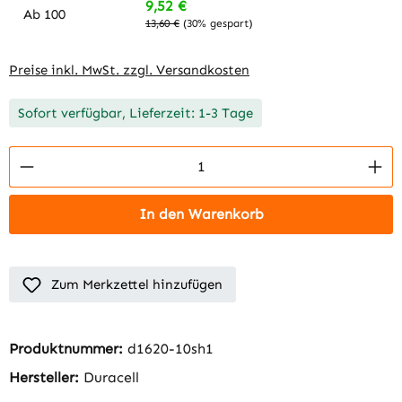
9,52 €
Ab
100
13,60 €
(30% gespart)
Preise inkl. MwSt. zzgl. Versandkosten
Sofort verfügbar, Lieferzeit: 1-3 Tage
Produkt Anzahl: Gib den gewünschten Wert 
In den Warenkorb
Zum Merkzettel hinzufügen
Produktnummer:
d1620-10sh1
Hersteller:
Duracell