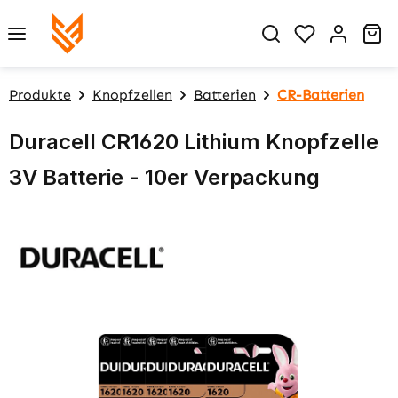
Zum Hauptinhalt springen
Du hast 0 P
Wa
Produkte
Knopfzellen
Batterien
CR-Batterien
Duracell CR1620 Lithium Knopfzelle
3V Batterie - 10er Verpackung
Bildergalerie überspringen