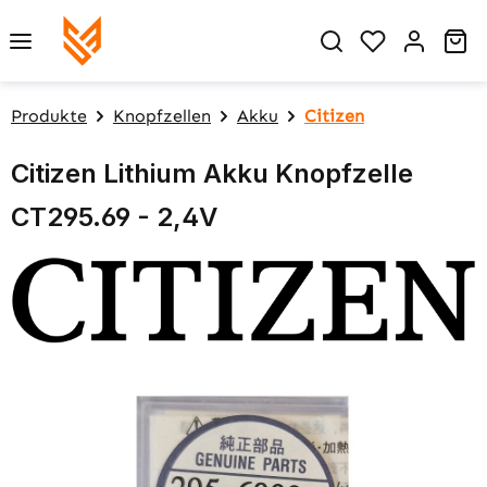
Zum Hauptinhalt springen
Du hast 0 P
Wa
Produkte
Knopfzellen
Akku
Citizen
Citizen Lithium Akku Knopfzelle
CT295.69 - 2,4V
Bildergalerie überspringen