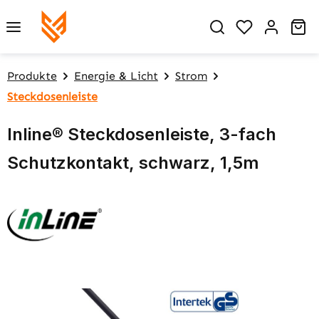
Zum Hauptinhalt springen
Du hast 0 P
Wa
Produkte
Energie & Licht
Strom
Steckdosenleiste
Inline® Steckdosenleiste, 3-fach
Schutzkontakt, schwarz, 1,5m
Bildergalerie überspringen