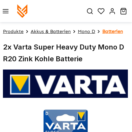
Zum Hauptinhalt springen
Du hast 0 P
Wa
Produkte
Akkus & Batterien
Mono D
Batterien
2x Varta Super Heavy Duty Mono D
R20 Zink Kohle Batterie
Bildergalerie überspringen