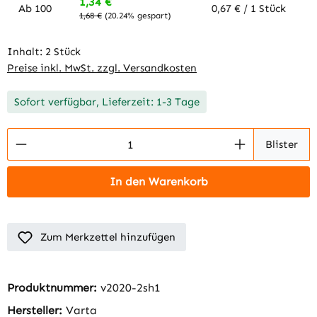
1,34 €
Ab
100
0,67 € / 1 Stück
1,68 €
(20.24% gespart)
Inhalt:
2 Stück
Preise inkl. MwSt. zzgl. Versandkosten
Sofort verfügbar, Lieferzeit: 1-3 Tage
Produkt Anzahl: Gib den gewünschten Wert 
Blister
In den Warenkorb
Zum Merkzettel hinzufügen
Produktnummer:
v2020-2sh1
Hersteller:
Varta