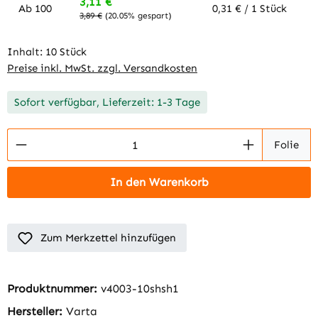
3,11 €
Ab
100
0,31 € / 1 Stück
3,89 €
(20.05% gespart)
Inhalt:
10 Stück
Preise inkl. MwSt. zzgl. Versandkosten
Sofort verfügbar, Lieferzeit: 1-3 Tage
Produkt Anzahl: Gib den gewünschten Wert 
Folie
In den Warenkorb
Zum Merkzettel hinzufügen
Produktnummer:
v4003-10shsh1
Hersteller:
Varta