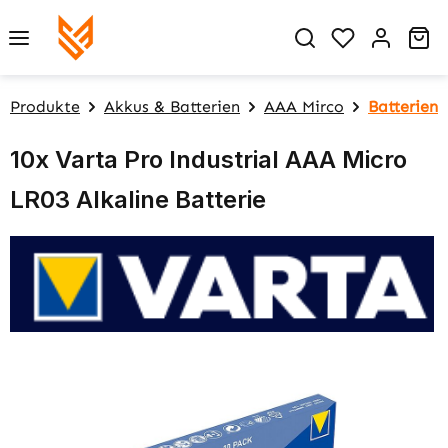
Zum Hauptinhalt springen
Du hast 0 P
Wa
Produkte
Akkus & Batterien
AAA Mirco
Batterien
10x Varta Pro Industrial AAA Micro
LR03 Alkaline Batterie
Bildergalerie überspringen