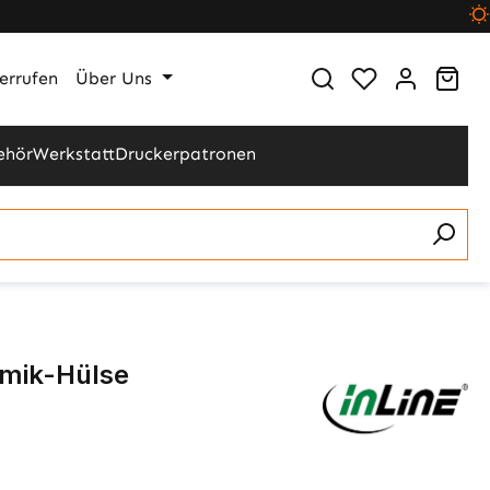
Du hast 0 Pr
War
errufen
Über Uns
ehör
Werkstatt
Druckerpatronen
amik-Hülse