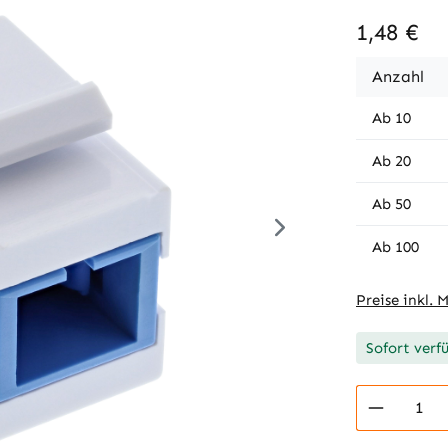
1,48 €
Anzahl
Ab
10
Ab
20
Ab
50
Ab
100
Preise inkl. 
Sofort verf
Produkt