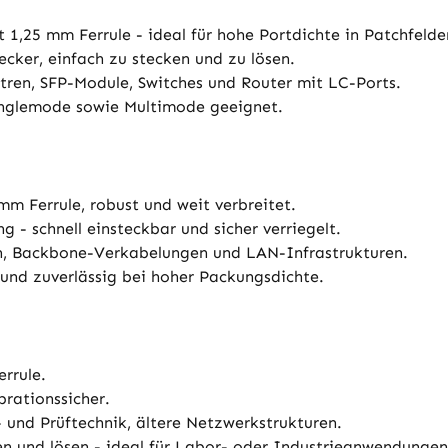
1,25 mm Ferrule - ideal für hohe Portdichte in Patchfelde
cker, einfach zu stecken und zu lösen.
en, SFP-Module, Switches und Router mit LC-Ports.
inglemode sowie Multimode geeignet.
m Ferrule, robust und weit verbreitet.
- schnell einsteckbar und sicher verriegelt.
, Backbone-Verkabelungen und LAN-Infrastrukturen.
und zuverlässig bei hoher Packungsdichte.
rrule.
brationssicher.
und Prüftechnik, ältere Netzwerkstrukturen.
en und lösen - ideal für Labor- oder Industrieanwendungen