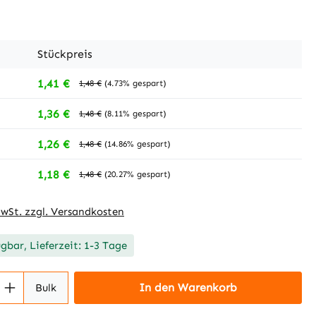
Stückpreis
1,41 €
1,48 €
(4.73% gespart)
1,36 €
1,48 €
(8.11% gespart)
1,26 €
1,48 €
(14.86% gespart)
1,18 €
1,48 €
(20.27% gespart)
MwSt. zzgl. Versandkosten
ügbar, Lieferzeit: 1-3 Tage
 Anzahl: Gib den gewünschten Wert ein 
In den Warenkorb
Bulk