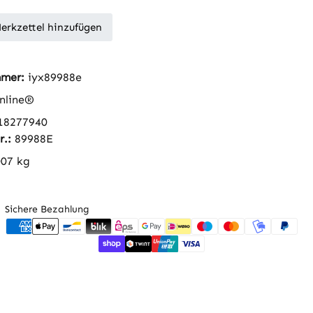
erkzettel hinzufügen
mmer:
iyx89988e
nline®
18277940
r.:
89988E
007 kg
Sichere Bezahlung