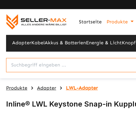
m Hauptinhalt springen
Zur Suche springen
Zur Hauptnavigation springen
Startseite
Produkte
Adapter
Kabel
Akkus & Batterien
Energie & Licht
Knopf
Produkte
Adapter
LWL-Adapter
Inline® LWL Keystone Snap-in Kuppl