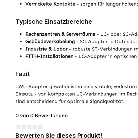
Vernickelte Kontakte
- sorgen für langanhaltend
Typische Einsatzbereiche
Rechenzentren & Serverräume
- LC- oder SC-Ada
Gebäudeverkabelung
- SC-Adapter in Datendose
Industrie & Labor
- robuste ST-Verbindungen mi
FTTH-Installationen
- LC-Adapter in optischen
Fazit
LWL-Adapter gewährleisten eine stabile, verlusta
Einsatz - von kompakten LC-Verbindungen im Reche
sind entscheidend für optimale Signalqualität.
0 von 0 Bewertungen
Durchschnittliche Bewertung von 0 von 5 Sternen
Bewerten Sie dieses Produkt!