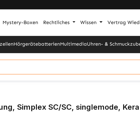
Mystery-Boxen
Rechtliches
Wissen
Vertrag Wied
zellen
Hörgerätebatterien
Multimedia
Uhren- & Schmuckzub
ung, Simplex SC/SC, singlemode, Ker