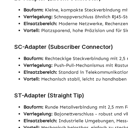
Bauform:
Kleine, kompakte Steckverbindung mit 
Verriegelung:
Schnappverschluss ähnlich RJ45-Ste
Einsatzbereich:
Moderne Netzwerke, Rechenzentr
Vorteil:
Platzsparend, hohe Präzision und für S
SC-Adapter (Subscriber Connector)
Bauform:
Rechteckige Steckverbindung mit 2,5 m
Verriegelung:
Push-Pull-Mechanismus mit Rastung 
Einsatzbereich:
Standard in Telekommunikation
Vorteil:
Mechanisch stabil, leicht zu handhaben 
ST-Adapter (Straight Tip)
Bauform:
Runde Metallverbindung mit 2,5 mm Fe
Verriegelung:
Bajonettverschluss - robust und vi
Einsatzbereich:
Industrielle Umgebungen, Mess- 
Vorteil:
Mechanisch belastbar, einfach zu steck