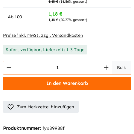
1,48 €
(14.86% gespart)
1,18 €
Ab
100
1,48 €
(20.27% gespart)
Preise inkl. MwSt. zzgl. Versandkosten
Sofort verfügbar, Lieferzeit: 1-3 Tage
Produkt Anzahl: Gib den gewünschten Wert 
Bulk
In den Warenkorb
Zum Merkzettel hinzufügen
Produktnummer:
iyx89988f