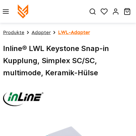
Zum Hauptinhalt springen
Du hast 0 P
Wa
Produkte
Adapter
LWL-Adapter
Inline® LWL Keystone Snap-in
Kupplung, Simplex SC/SC,
multimode, Keramik-Hülse
Bildergalerie überspringen