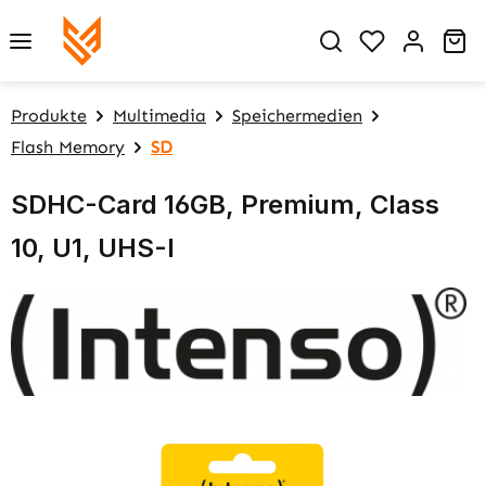
Zum Hauptinhalt springen
Du hast 0 P
Wa
Produkte
Multimedia
Speichermedien
Flash Memory
SD
SDHC-Card 16GB, Premium, Class
10, U1, UHS-I
Bildergalerie überspringen