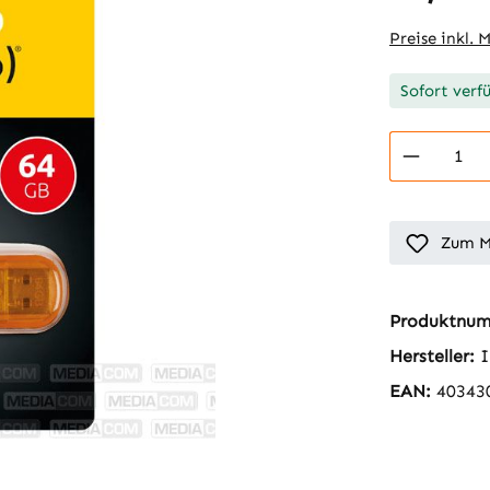
Preise inkl. 
Sofort verf
Produkt
Zum M
Produktnu
Hersteller:
I
EAN:
40343