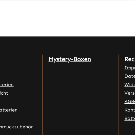
Mystery-Boxen
Rec
Imp
Date
terien
Wide
icht
Vers
AGB
atterien
Kon
Batt
chmuckzubehör