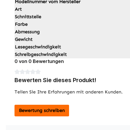
Modellnummer vom Hersteller
Art
Schnittstelle
Farbe
Abmessung
Gewicht
Lesegeschwindigkeit
Schreibgeschwindigkeit
0 von 0 Bewertungen
Durchschnittliche Bewertung von 0 von 5 Sternen
Bewerten Sie dieses Produkt!
Teilen Sie Ihre Erfahrungen mit anderen Kunden.
Bewertung schreiben