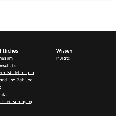
htliches
Wissen
ressum
Murata
nschutz
rrufsbelehrungen
and und Zahlung
s
takt
erieentsorungung