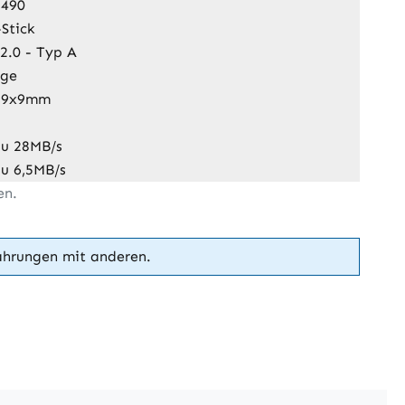
2490
Stick
2.0 - Typ A
nge
19x9mm
zu 28MB/s
zu 6,5MB/s
en.
ahrungen mit anderen.