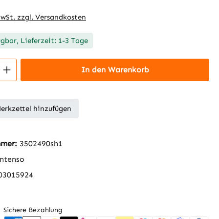
MwSt. zzgl. Versandkosten
ügbar, Lieferzeit: 1-3 Tage
 Anzahl: Gib den gewünschten Wert ein 
In den Warenkorb
erkzettel hinzufügen
mmer:
3502490sh1
ntenso
03015924
Sichere Bezahlung