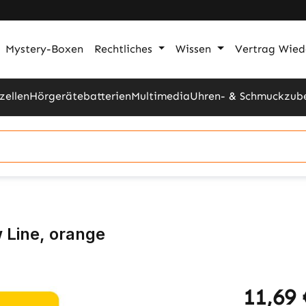
Mystery-Boxen
Rechtliches
Wissen
Vertrag Wied
zellen
Hörgerätebatterien
Multimedia
Uhren- & Schmuckzub
 Line, orange
11,69 
Regulärer Pr