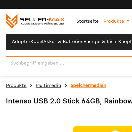
m Hauptinhalt springen
Zur Suche springen
Zur Hauptnavigation springen
Startseite
Produkte
Adapter
Kabel
Akkus & Batterien
Energie & Licht
Knopf
Produkte
Multimedia
Speichermedien
Intenso USB 2.0 Stick 64GB, Rainbow
Bildergalerie überspringen