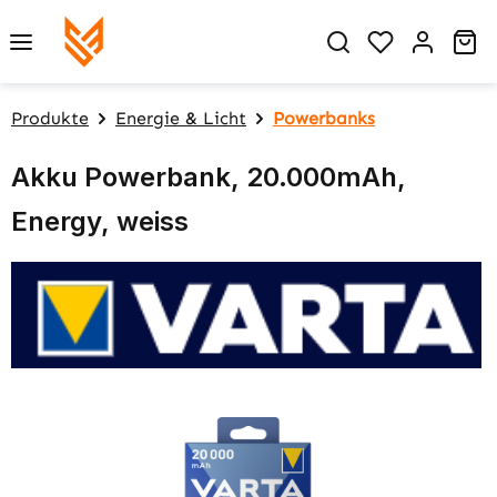
Zum Hauptinhalt springen
Du hast 0 P
Wa
Produkte
Energie & Licht
Powerbanks
Akku Powerbank, 20.000mAh,
Energy, weiss
Bildergalerie überspringen