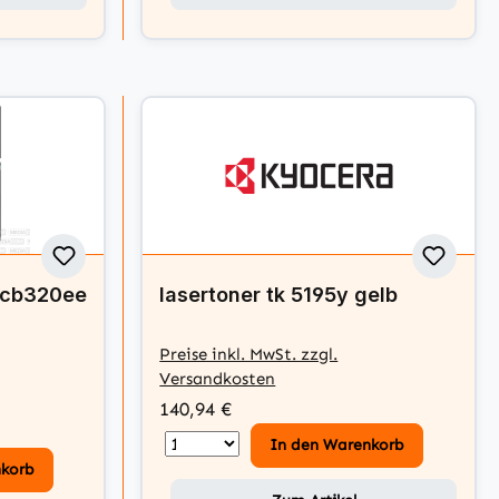
4 cb320ee
lasertoner tk 5195y gelb
Preise inkl. MwSt. zzgl.
Versandkosten
140,94 €
In den Warenkorb
nkorb