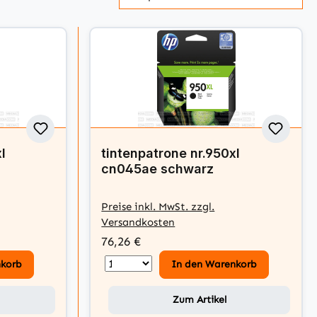
l
tintenpatrone nr.950xl
cn045ae schwarz
Preise inkl. MwSt. zzgl.
Versandkosten
76,26 €
nkorb
In den Warenkorb
Zum Artikel