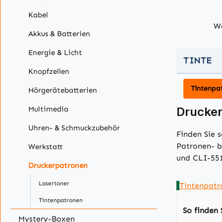
Kabel
Wä
Akkus & Batterien
Energie & Licht
TINTE
Knopfzellen
Tintenpa
Hörgerätebatterien
Multimedia
Drucker
Uhren- & Schmuckzubehör
Finden Sie 
Patronen- b
Werkstatt
und CLI-55
Druckerpatronen
Lasertoner
Tintenpat
Tintenpatronen
So finden 
Mystery-Boxen