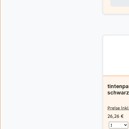
tintenp
schwarz
Preise ink
26,26 €