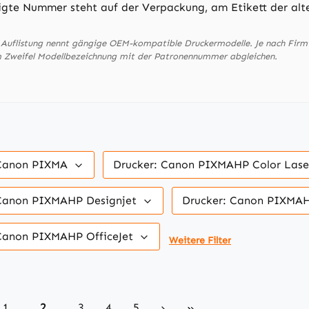
igte Nummer steht auf der Verpackung, am Etikett der alt
 Auflistung nennt gängige OEM-kompatible Druckermodelle. Je nach Fir
m Zweifel Modellbezeichnung mit der Patronennummer abgleichen.
 Canon PIXMA
Drucker: Canon PIXMAHP Color Lase
 Canon PIXMAHP Designjet
Drucker: Canon PIXMAH
 Canon PIXMAHP OfficeJet
Weitere Filter
Seite
Seite
Seite
Seite
Seite
1
2
3
4
5