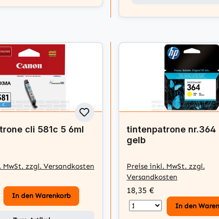
trone cli 581c 5 6ml
tintenpatrone nr.36
gelb
l. MwSt. zzgl. Versandkosten
Preise inkl. MwSt. zzgl.
Versandkosten
18,35 €
In den Warenkorb
In den Ware