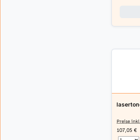
laserto
Preise ink
107,05 €