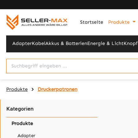
m Hauptinhalt springen
Zur Suche springen
Zur Hauptnavigation springen
Startseite
Produkte
Adapter
Kabel
Akkus & Batterien
Energie & Licht
Knopf
Produkte
Druckerpatronen
Kategorien
Produkte
Adapter