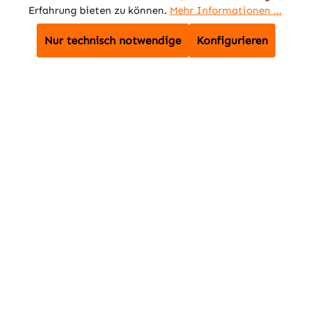
tintenpatrone
lasertoner tk
Erfahrung bieten zu können.
Mehr Informationen ...
nr.364 cb318ee
5270m magenta
cyan
Nur technisch notwendige
Konfigurieren
Preise inkl. MwSt. zzgl.
Preise inkl. MwSt. zzgl.
Versandkosten
Versandkosten
18,39 €
154,85 €
In den Warenkorb
In den Warenkorb
Zum Artikel
Zum Artikel