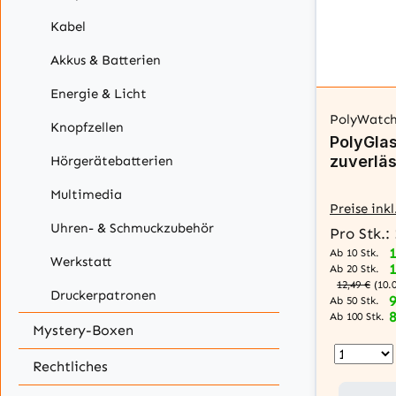
Kabel
Akkus & Batterien
Energie & Licht
PolyWatc
Knopfzellen
PolyGlas
zuverläs
Hörgerätebatterien
Multimedia
Preise ink
Uhren- & Schmuckzubehör
Pro Stk.:
Ab 10 Stk.
Werkstatt
Ab 20 Stk.
12,49 €
(10.
Druckerpatronen
9
Ab 50 Stk.
8
Ab 100 Stk.
Mystery-Boxen
Rechtliches