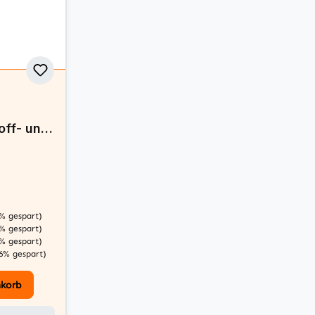
off- und
7% gespart)
2% gespart)
9% gespart)
06% gespart)
nkorb