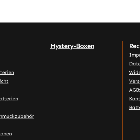
Mystery-Boxen
Rec
Imp
Date
terien
Wide
icht
Vers
AGB
atterien
Kon
Batt
chmuckzubehör
ronen