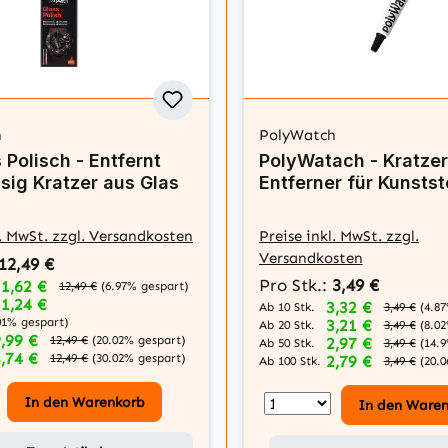
h
PolyWatch
 Polisch - Entfernt
PolyWatach - Kratzer
sig Kratzer aus Glas
Entferner für Kunstst
Plexiglas 5g
l. MwSt. zzgl. Versandkosten
Preise inkl. MwSt. zzgl.
Versandkosten
12,49 €
Pro Stk.:
3,49 €
11,62 €
12,49 €
(6.97% gespart)
11,24 €
3,32 €
Ab 10 Stk.
3,49 €
(4.8
01% gespart)
3,21 €
Ab 20 Stk.
3,49 €
(8.0
,99 €
12,49 €
(20.02% gespart)
2,97 €
Ab 50 Stk.
3,49 €
(14.
,74 €
12,49 €
(30.02% gespart)
2,79 €
Ab 100 Stk.
3,49 €
(20.
In den Warenkorb
In den Ware