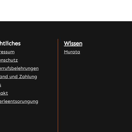
htliches
Wissen
ressum
Murata
nschutz
rrufsbelehrungen
and und Zahlung
s
takt
erieentsorungung