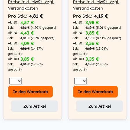
schwarz
weiß
Preise inkl. MwSt. zzgl.
Preise inkl. MwSt. zzgl.
Versandkosten
Versandkosten
Pro Stk.:
4,81 €
Pro Stk.:
4,19 €
4,57 €
3,98 €
Ab 10
Ab 10
Stk.
Stk.
4,81 €
(4.99% gespart)
4,19 €
(5.01% gespart)
4,43 €
3,85 €
Ab 20
Ab 20
Stk.
Stk.
4,81 €
(7.9% gespart)
4,19 €
(8.11% gespart)
4,09 €
3,56 €
Ab 50
Ab 50
Stk.
Stk.
4,81 €
(14.97%
4,19 €
(15.04%
gespart)
gespart)
3,85 €
3,35 €
Ab 100
Ab 100
Stk.
Stk.
4,81 €
(19.96%
4,19 €
(20.05%
gespart)
gespart)
In den Warenkorb
In den Warenkorb
Zum Artikel
Zum Artikel