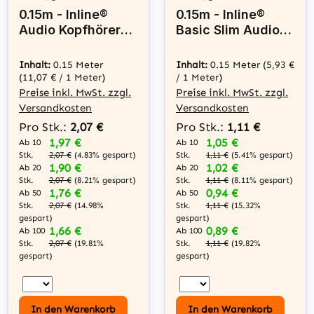
0.15m - Inline®
0.15m - Inline®
Audio Kopfhörer
Basic Slim Audio
Flugzeug-
Y-Kabel 3,5mm
Adapterkab., 2x
Klinke ST an 2x BU
Inhalt:
0.15 Meter
Inhalt:
0.15 Meter
(5,93 €
3,5mm ST / 3,5mm
(11,07 € / 1 Meter)
/ 1 Meter)
BU 3pol
Preise inkl. MwSt. zzgl.
Preise inkl. MwSt. zzgl.
Versandkosten
Versandkosten
Pro Stk.:
2,07 €
Pro Stk.:
1,11 €
1,97 €
1,05 €
Ab 10
Ab 10
Stk.
Stk.
2,07 €
(4.83% gespart)
1,11 €
(5.41% gespart)
1,90 €
1,02 €
Ab 20
Ab 20
Stk.
Stk.
2,07 €
(8.21% gespart)
1,11 €
(8.11% gespart)
1,76 €
0,94 €
Ab 50
Ab 50
Stk.
Stk.
2,07 €
(14.98%
1,11 €
(15.32%
gespart)
gespart)
1,66 €
0,89 €
Ab 100
Ab 100
Stk.
Stk.
2,07 €
(19.81%
1,11 €
(19.82%
gespart)
gespart)
In den Warenkorb
In den Warenkorb