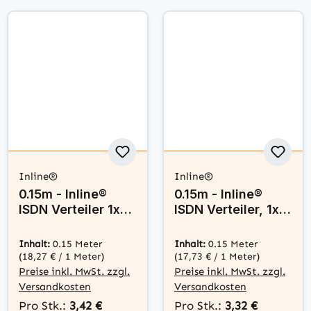
Inline®
Inline®
0.15m - Inline®
0.15m - Inline®
ISDN Verteiler 1x
ISDN Verteiler, 1x
RJ45 ST / 2x RJ45
RJ45 ST / 2x RJ45
BU, (8P4C), o.
BU, (8P8C) o.
Inhalt:
0.15 Meter
Inhalt:
0.15 Meter
Endwiederstände
Endwiederstände
(18,27 € / 1 Meter)
(17,73 € / 1 Meter)
Preise inkl. MwSt. zzgl.
Preise inkl. MwSt. zzgl.
Versandkosten
Versandkosten
Pro Stk.:
3,42 €
Pro Stk.:
3,32 €