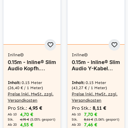
Inline®
Inline®
0.15m - Inline® Slim
0.15m - Inline® Slim
Audio Kopfh.
Audio Y-Kabel
Flugz.-
Klinke 3,5mm ST
Adapterkab.,
an 2x Klinke BU
Inhalt:
0.15 Meter
Inhalt:
0.15 Meter
2x3,5mm ST /
(26,40 € / 1 Meter)
(43,27 € / 1 Meter)
3,5mm BU 3pol.
Preise inkl. MwSt. zzgl.
Preise inkl. MwSt. zzgl.
Versandkosten
Versandkosten
Pro Stk.:
4,95 €
Pro Stk.:
8,11 €
4,70 €
7,70 €
Ab 10
Ab 10
Stk.
Stk.
4,95 €
(5.05% gespart)
8,11 €
(5.06% gespart)
4,55 €
7,46 €
Ab 20
Ab 20