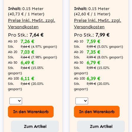
Adapter RJ45
(Port-Doppler),
Stecker an 2x
RJ45 Stecker an
Inhalt:
0.15 Meter
Inhalt:
0.15 Meter
RJ45 Buchse
2x RJ45 Buchse
(40,73 € / 1 Meter)
(42,60 € / 1 Meter)
Preise inkl. MwSt. zzgl.
Preise inkl. MwSt. zzgl.
Versandkosten
Versandkosten
Pro Stk.:
7,64 €
Pro Stk.:
7,99 €
7,26 €
7,59 €
Ab 10
Ab 10
Stk.
Stk.
7,64 €
(4.97% gespart)
7,99 €
(5.01% gespart)
7,03 €
7,35 €
Ab 20
Ab 20
Stk.
Stk.
7,64 €
(7.98% gespart)
7,99 €
(8.01% gespart)
6,49 €
6,79 €
Ab 50
Ab 50
Stk.
Stk.
7,64 €
(15.05%
7,99 €
(15.02%
gespart)
gespart)
6,11 €
6,39 €
Ab 100
Ab 100
Stk.
Stk.
7,64 €
(20.03%
7,99 €
(20.03%
gespart)
gespart)
In den Warenkorb
In den Warenkorb
Zum Artikel
Zum Artikel