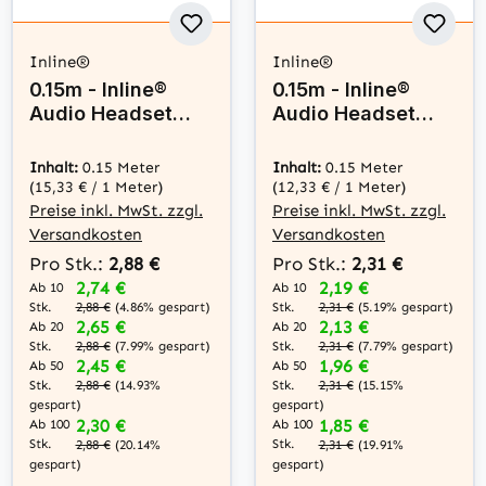
Inline®
Inline®
0.15m - Inline®
0.15m - Inline®
Audio Headset
Audio Headset
Adapterkabel, 2x
Adapterkabel, 2x
3,5mm Stecker an
3,5mm Stecker an
Inhalt:
0.15 Meter
Inhalt:
0.15 Meter
3,5mm Buchse
3,5mm Buchse
(15,33 € / 1 Meter)
(12,33 € / 1 Meter)
CTIA
OMTP
Preise inkl. MwSt. zzgl.
Preise inkl. MwSt. zzgl.
Versandkosten
Versandkosten
Pro Stk.:
2,88 €
Pro Stk.:
2,31 €
2,74 €
2,19 €
Ab 10
Ab 10
Stk.
Stk.
2,88 €
(4.86% gespart)
2,31 €
(5.19% gespart)
2,65 €
2,13 €
Ab 20
Ab 20
Stk.
Stk.
2,88 €
(7.99% gespart)
2,31 €
(7.79% gespart)
2,45 €
1,96 €
Ab 50
Ab 50
Stk.
Stk.
2,88 €
(14.93%
2,31 €
(15.15%
gespart)
gespart)
2,30 €
1,85 €
Ab 100
Ab 100
Stk.
Stk.
2,88 €
(20.14%
2,31 €
(19.91%
gespart)
gespart)