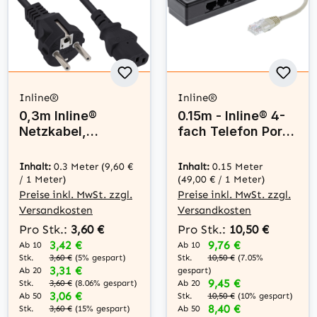
Inline®
Inline®
0,3m Inline®
0.15m - Inline® 4-
Netzkabel,
fach Telefon Port
Schutzkontakt
Splitter, RJ45
gerade auf
Stecker an 4x
Inhalt:
0.3 Meter
(9,60 €
Inhalt:
0.15 Meter
Kaltgerätestecker
RJ45 Buchse
/ 1 Meter)
(49,00 € / 1 Meter)
C13, schwarz
Preise inkl. MwSt. zzgl.
Preise inkl. MwSt. zzgl.
Versandkosten
Versandkosten
Pro Stk.:
3,60 €
Pro Stk.:
10,50 €
3,42 €
9,76 €
Ab 10
Ab 10
Stk.
Stk.
3,60 €
(5% gespart)
10,50 €
(7.05%
3,31 €
Ab 20
gespart)
9,45 €
Stk.
Ab 20
3,60 €
(8.06% gespart)
3,06 €
Stk.
Ab 50
10,50 €
(10% gespart)
8,40 €
Stk.
Ab 50
3,60 €
(15% gespart)