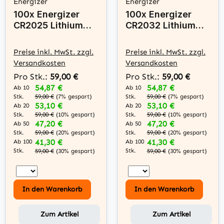
Energizer
Energizer
100x Energizer
100x Energizer
CR2025 Lithium
CR2032 Lithium
Knopfzelle 3V
Knopfzelle 3V
Batterie
Batterie
Preise inkl. MwSt. zzgl.
Preise inkl. MwSt. zzgl.
Versandkosten
Versandkosten
Pro Stk.:
59,00 €
Pro Stk.:
59,00 €
54,87 €
54,87 €
Ab 10
Ab 10
Stk.
Stk.
59,00 €
(7% gespart)
59,00 €
(7% gespart)
53,10 €
53,10 €
Ab 20
Ab 20
Stk.
Stk.
59,00 €
(10% gespart)
59,00 €
(10% gespart)
47,20 €
47,20 €
Ab 50
Ab 50
Stk.
Stk.
59,00 €
(20% gespart)
59,00 €
(20% gespart)
41,30 €
41,30 €
Ab 100
Ab 100
Stk.
Stk.
59,00 €
(30% gespart)
59,00 €
(30% gespart)
In den Warenkorb
In den Warenkorb
Zum Artikel
Zum Artikel