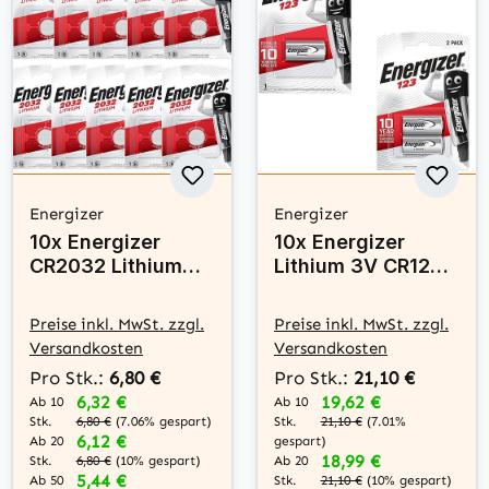
Energizer
Energizer
10x Energizer
10x Energizer
CR2032 Lithium
Lithium 3V CR123A
Knopfzelle 3V
CR17345 Batterie
Batterie
Preise inkl. MwSt. zzgl.
Preise inkl. MwSt. zzgl.
Versandkosten
Versandkosten
Pro Stk.:
6,80 €
Pro Stk.:
21,10 €
6,32 €
19,62 €
Ab 10
Ab 10
Stk.
Stk.
6,80 €
(7.06% gespart)
21,10 €
(7.01%
6,12 €
Ab 20
gespart)
18,99 €
Stk.
Ab 20
6,80 €
(10% gespart)
5,44 €
Stk.
Ab 50
21,10 €
(10% gespart)