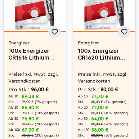
Energizer
Energizer
100x Energizer
100x Energizer
CR1616 Lithium
CR1620 Lithium
Knopfzelle 3V
Knopfzelle 3V
Batterie
Batterie
Preise inkl. MwSt. zzgl.
Preise inkl. MwSt. zzgl.
Versandkosten
Versandkosten
Pro Stk.:
96,00 €
Pro Stk.:
80,00 €
89,28 €
74,40 €
Ab 10
Ab 10
Stk.
Stk.
96,00 €
(7% gespart)
80,00 €
(7% gespart)
86,40 €
72,00 €
Ab 20
Ab 20
Stk.
Stk.
96,00 €
(10% gespart)
80,00 €
(10% gespart)
76,80 €
64,00 €
Ab 50
Ab 50
Stk.
Stk.
96,00 €
(20% gespart)
80,00 €
(20% gespart)
67,20 €
56,00 €
Ab 100
Ab 100
Stk.
Stk.
96,00 €
(30% gespart)
80,00 €
(30% gespart)