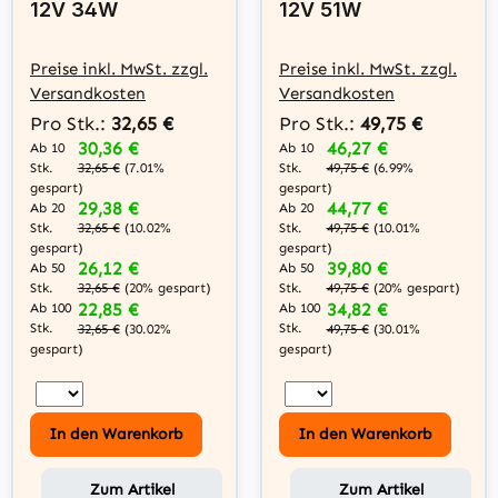
12V 34W
12V 51W
Preise inkl. MwSt. zzgl.
Preise inkl. MwSt. zzgl.
Versandkosten
Versandkosten
Pro Stk.:
32,65 €
Pro Stk.:
49,75 €
30,36 €
46,27 €
Ab 10
Ab 10
Stk.
Stk.
32,65 €
(7.01%
49,75 €
(6.99%
gespart)
gespart)
29,38 €
44,77 €
Ab 20
Ab 20
Stk.
Stk.
32,65 €
(10.02%
49,75 €
(10.01%
gespart)
gespart)
26,12 €
39,80 €
Ab 50
Ab 50
Stk.
Stk.
32,65 €
(20% gespart)
49,75 €
(20% gespart)
22,85 €
34,82 €
Ab 100
Ab 100
Stk.
Stk.
32,65 €
(30.02%
49,75 €
(30.01%
gespart)
gespart)
In den Warenkorb
In den Warenkorb
Zum Artikel
Zum Artikel