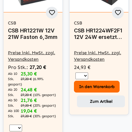
CSB
CSB
CSB HR1221W 12V
CSB HR1224WF2F1
21W Faston 6,3mm
12V 24W ersetzt
Panasonic UP-
VWA1232P1
Preise inkl. MwSt. zzgl.
Preise inkl. MwSt. zzgl.
Versandkosten
Versandkosten
Pro Stk.:
27,20 €
24,93 €
25,30 €
Ab 10
Stk.
27,20 €
(6.99%
gespart)
In den Warenkorb
24,48 €
Ab 20
Stk.
27,20 €
(10% gespart)
21,76 €
Ab 50
Zum Artikel
Stk.
27,20 €
(20% gespart)
19,04 €
Ab 100
Stk.
27,20 €
(30% gespart)