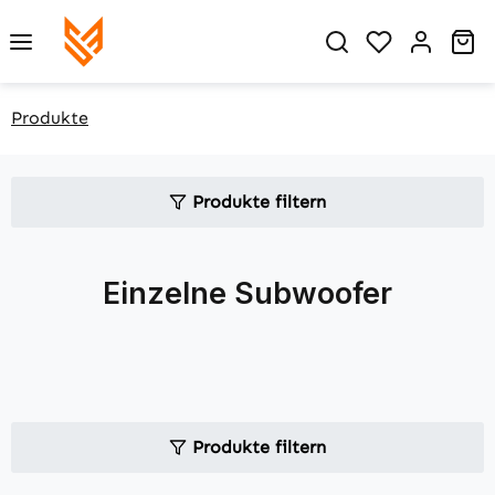
Zum Hauptinhalt springen
Du hast 0 P
Wa
Produkte
Produkte filtern
Einzelne Subwoofer
Produkte filtern