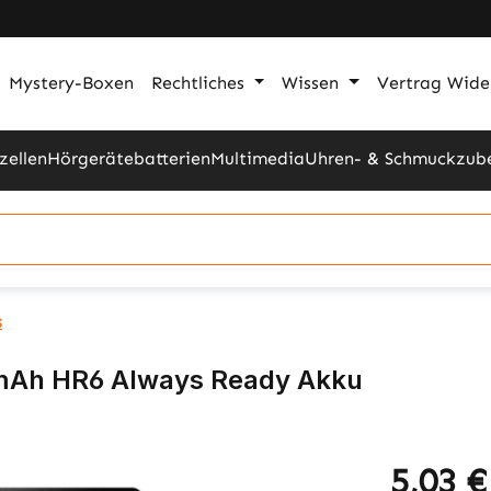
Mystery-Boxen
Rechtliches
Wissen
Vertrag Wide
zellen
Hörgerätebatterien
Multimedia
Uhren- & Schmuckzub
s
mAh HR6 Always Ready Akku
5,03 €
Regulärer Pr