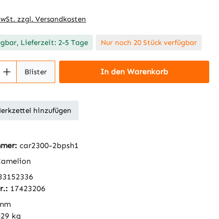
MwSt. zzgl. Versandkosten
ügbar, Lieferzeit: 2-5 Tage
Nur noch 20 Stück verfügbar
 Anzahl: Gib den gewünschten Wert ein 
In den Warenkorb
Blister
erkzettel hinzufügen
mmer:
car2300-2bpsh1
amelion
33152336
r.:
17423206
 mm
029 kg