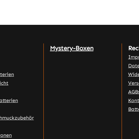
Mystery-Boxen
Rec
Imp
Date
terien
Wide
icht
Vers
AGB
atterien
Kon
Batt
chmuckzubehör
ronen