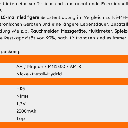
us
bieten eine verlässliche und lang anhaltende Energiequel
V
.
m
10-mal niedrigere
Selbstentladung im Vergleich zu Ni-MH-
ktronischen Geräten und eine längere Lebensdauer. Zusätzl
ndung wie z.b.
Rauchmelder, Messgeräte, Multimeter, Spiel
ne Restkapazität von
90%
, nach 12 Monaten sind es immer
rpackung.
AA / Mignon / MN1500 / AM-3
Nickel-Metall-Hydrid
HR6
NiMH
1,2V
2300mAh
Top