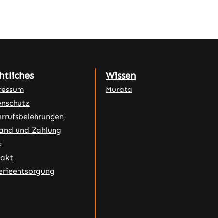
htliches
Wissen
ressum
Murata
nschutz
rrufsbelehrungen
and und Zahlung
s
takt
erieentsorgung