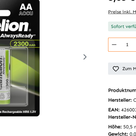
Preise inkl. 
Sofort verf
Produkt
Zum M
Produktnu
Hersteller:
C
EAN:
42600
Hersteller-N
Höhe:
50,5
Gewicht:
0,