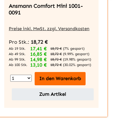
Ansmann Comfort Mini 1001-
An
0091
2x
Preise inkl. MwSt. zzgl. Versandkosten
Pre
Pro Stk.:
18,72 €
Pro
17,41 €
Ab 19 Stk.
Ab 1
18,72 €
(7% gespart)
16,85 €
Ab 49 Stk.
Ab 4
18,72 €
(9.99% gespart)
14,98 €
Ab 99 Stk.
Ab 9
18,72 €
(19.98% gespart)
13,10 €
Ab 100 Stk.
Ab 1
18,72 €
(30.02% gespart)
In den Warenkorb
Zum Artikel