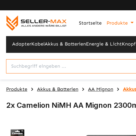
m Hauptinhalt springen
Zur Suche springen
Zur Hauptnavigation springen
Startseite
Produkte
Adapter
Kabel
Akkus & Batterien
Energie & Licht
Knopf
Produkte
Akkus & Batterien
AA Mignon
Akku
2x Camelion NiMH AA Mignon 2300
Bildergalerie überspringen